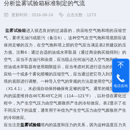
分析盐雾试验箱标准制定的气流
更新时间：2016-08-24
点击次数：1273
盐雾试验箱
进入状态良好的过滤器的，供应给空气饱和塔的压缩空
气，要求无油污或脏污（备注6）。这种空气在空气饱和塔底部应该
保持足够的压力，在空气饱和塔上部的空气应当满足表2所建议的压
力值。注释6：通过合适的油或水萃取器（通过商业购买能得到）的
空气，应当不含油污和杂质，应当阻止任何油污进入空气饱和塔。一
些油或水萃取器有使用期限提示，应当考虑对其进行适当的保养。供
应给一个或多个雾化喷嘴的压缩空气，应当通过把它导入到充满水的
塔的底部进行调整。一种导入空气的常规的方法是使用空气分散装置
电话咨询
（X1.4.1）。水必须自动保持确保有足够的湿气。通常的规范是使塔
内的温度维持在46℃和49℃之间（114---121°F），以补偿在雾化过
程中，为产生空气压力由空气膨胀所产生的冷却效应。表2显示了在
不同压力下的温度，通常用于补偿为产生空气压力由空气膨胀所产生
的冷却效应。
应当注意
盐雾试验箱
塔内的温度和压力的关系，因为这种温度压力关