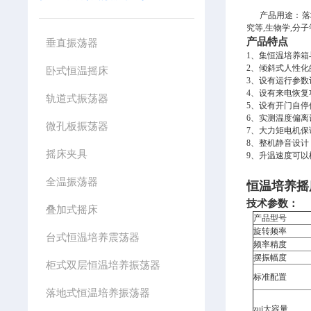
产品用途：落
究等,生物学,分
产品特点
垂直振荡器
1、集恒温培养
2、
倾斜式人性化
卧式恒温摇床
3、设有运行参
4、设有来电恢
轨道式振荡器
5、设有开门自
6、实测温度偏
微孔板振荡器
7、大力矩电机
8、整机静音设
摇床夹具
9、升温速度可
全温振荡器
恒温培养摇
技术参数：
叠加式摇床
产品型号
旋转频率
台式恒温培养震荡器
频率精度
摆振幅度
柜式双层恒温培养振荡器
标准配置
落地式恒温培养振荡器
zui大容量