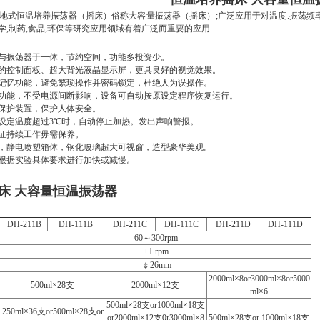
地式恒温培养振荡器
（摇床）
俗称大容量振荡器
（摇床）
;广泛应用于对温度.振荡频
子学,制药,食品,环保等研究应用领域有着广泛而重要的应用.
箱与振荡器于一体，节约空间，功能多投资少。
的控制面板、超大背光液晶显示屏，更具良好的视觉效果。
数记忆功能，避免繁琐操作并密码锁定，杜绝人为误操作。
复功能，不受电源间断影响，设备可自动按原设定程序恢复运行。
停保护装置，保护人体安全。
离设定温度超过3℃时，自动停止加热。发出声响警报。
保证持续工作毋需保养。
计，静电喷塑箱体，钢化玻璃超大可视窗，造型豪华美观。
以根据实验具体要求进行加快或减慢。
床 大容量恒温振荡器
DH-211B
DH-111B
DH-211C
DH-111C
DH-211D
DH-111D
60～300rpm
±1 rpm
￠26mm
2000ml×8or3000ml×8or5000
500ml×28支
2000ml×12支
ml×6
500ml×28支or1000ml×18支
250ml×36支or500ml×28支or
or2000ml×12支0r3000ml×8
500ml×28支or 1000ml×18支