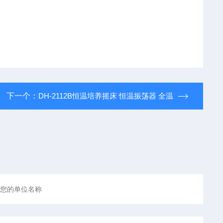
下一个：
DH-2112B恒温培养摇床 恒温振荡器 全温