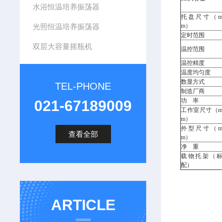
水浴恒温培养振荡器
托盘尺寸（
光照恒温培养振荡器
m）
定时范围
双层大容量摇瓶机
温控范围
温控精度
温度均匀度
数显方式
TEL-PHONE
制造厂商
功 率
021-67189009
工作室尺寸（
m）
外型尺寸（
查看全部
m）
净 重
载物托架（
配）
ARTICLE