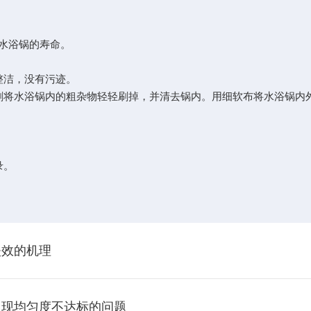
长水浴锅的寿命。
整洁，没有污迹。
刷将水浴锅内的粗杂物轻轻刷掉，并清去锅内。用细软布将水浴锅内
录。
失效的机理
出现均匀度不达标的问题