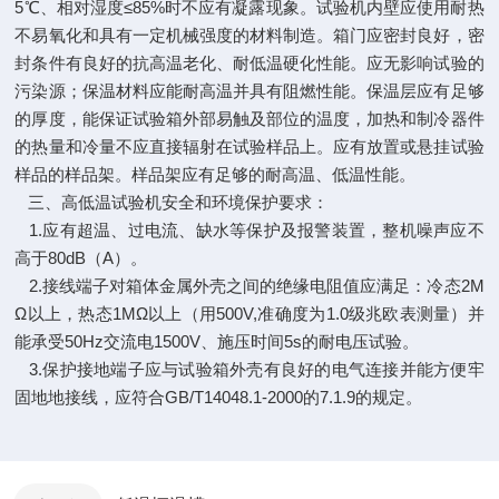
5℃、相对湿度≤85%时不应有凝露现象。试验机内壁应使用耐热
不易氧化和具有一定机械强度的材料制造。箱门应密封良好，密
封条件有良好的抗高温老化、耐低温硬化性能。应无影响试验的
污染源；保温材料应能耐高温并具有阻燃性能。保温层应有足够
的厚度，能保证试验箱外部易触及部位的温度，加热和制冷器件
的热量和冷量不应直接辐射在试验样品上。应有放置或悬挂试验
样品的样品架。样品架应有足够的耐高温、低温性能。
三、高低温试验机安全和环境保护要求：
1.应有超温、过电流、缺水等保护及报警装置，整机噪声应不
高于80dB（A）。
2.接线端子对箱体金属外壳之间的绝缘电阻值应满足：冷态2M
Ω以上，热态1MΩ以上（用500V,准确度为1.0级兆欧表测量）并
能承受50Hz交流电1500V、施压时间5s的耐电压试验。
3.保护接地端子应与试验箱外壳有良好的电气连接并能方便牢
固地地接线，应符合GB/T14048.1-2000的7.1.9的规定。