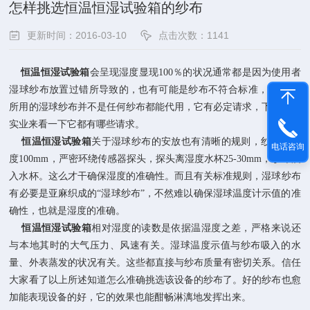
怎样挑选恒温恒湿试验箱的纱布
更新时间：2016-03-10
点击次数：1141
恒温恒湿试验箱
会呈现湿度显现100％的状况通常都是因为使用者
湿球纱布放置过错所导致的，也有可能是纱布不符合标准， 该设备
所用的湿球纱布并不是任何纱布都能代用，它有必定请求，下面
岛韩
实业
来看一下它都有哪些请求。
恒温恒湿试验箱
关于湿球纱布的安放也有清晰的规则，纱布的长
电话咨询
度100mm，严密环绕传感器探头，探头离湿度水杯25-30mm，纱布浸
入水杯。这么才干确保湿度的准确性。而且有关标准规则，湿球纱布
有必要是亚麻织成的“湿球纱布”，不然难以确保湿球温度计示值的准
确性，也就是湿度的准确。
恒温恒湿试验箱
相对湿度的读数是依据温湿度之差，严格来说还
与本地其时的大气压力、风速有关。湿球温度示值与纱布吸入的水
量、外表蒸发的状况有关。这些都直接与纱布质量有密切关系。信任
大家看了以上所述知道怎么准确挑选该设备的纱布了。好的纱布也愈
加能表现设备的好，它的效果也能酣畅淋漓地发挥出来。