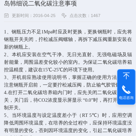
岛韩细说二氧化碳注意事项
更新时间：2016-04-25
点击次数：1467
1
、
钢瓶压力不足1Mpa时应及时更换，更换钢瓶时，应先将
钢瓶开关关闭，拧松减压阀螺轴，再拆下减压阀重新安装在
新的钢瓶上。
2
、
本机应安装在空气干净、无日光直射、无强电磁场及辐
射能量，周围温差变化较小的室内。为保证二氧化碳培养箱
控温精度，建议在15℃-25℃的环境下使用。
3
、
开机前应熟读使用说明书，掌握正确的使用方法，特别
注意钢瓶开启前，一定要拧松减压阀，防止输气胶管爆破。
4.在打开二氧化碳培养箱内门时，应先关闭二氧化碳控制开
电话咨询
关，关门后，待CO2浓度显示屏显示 “0.0”时，再打开CO2控
制开关。
5
、
当环境温度与设定温度差小于（RT 5℃）时，应用空调
降低周围环境温度，在培养的全过程中，应保持环境温度没
有明显的变化，否则因环境温度的变化，引起二氧化碳培养