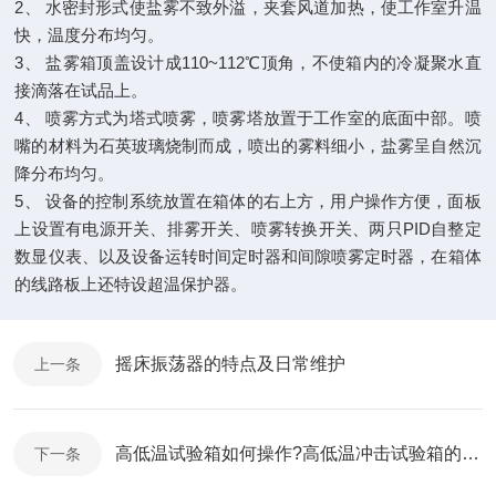
2、 水密封形式使盐雾不致外溢，夹套风道加热，使工作室升温
快，温度分布均匀。
3、 盐雾箱顶盖设计成110~112℃顶角，不使箱内的冷凝聚水直
接滴落在试品上。
4、 喷雾方式为塔式喷雾，喷雾塔放置于工作室的底面中部。喷
嘴的材料为石英玻璃烧制而成，喷出的雾料细小，盐雾呈自然沉
降分布均匀。
5、 设备的控制系统放置在箱体的右上方，用户操作方便，面板
上设置有电源开关、排雾开关、喷雾转换开关、两只PID自整定
数显仪表、以及设备运转时间定时器和间隙喷雾定时器，在箱体
的线路板上还特设超温保护器。
摇床振荡器的特点及日常维护
上一条
高低温试验箱如何操作?高低温冲击试验箱的操作程序
下一条