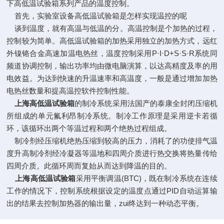
下高低温试验箱系列产品的温度控制。
首先，实验室设备高低温试验箱是怎样实现温控的呢
谈到温度，就有高温与低温的分。高温控制是个加热的过程，
控制较为简单。高低温试验箱的加热采用独立的加热方式，远红
外镍铬合金高速加温电热丝，温度控制采用P·I·D+S·S·R系统同
频道协调控制，输出功率均由微电脑演算，以达高精度及率的用
电效益。为达到快速的升温速率和高温度，一般是通过增加加热
电热丝数量和提高温控软件控制性能。
上海高低温试验箱
的制冷系统采用法国产的泰康全封闭压缩机
所组成的单元氟利昂制冷系统。制冷工作原理是采用逆卡若循
环，该循环出两个等温过程和两个绝热过程组成。
制冷剂经压缩机绝热压缩到较高的压力，消耗了的功使排气温
度升高制冷剂经冷凝器等温地和四周介质进行热交换将热量传给
四周介质。此循环周而复始从而达到降温的目的。
上海高低温试验箱
采用平衡调温(BTC)，既在制冷系统在连续
工作的情况下，控制系统根据设定的温度点通过PID自动运算输
出的结果去控制加热器的输出量，zui终达到一种动态平衡。