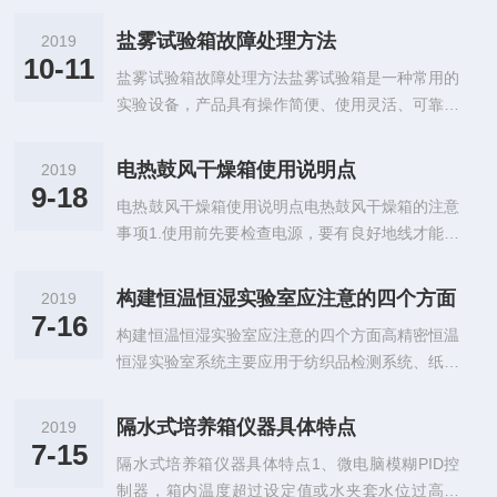
正确的清洗消毒呢？清洗步骤—生化培养箱：1、
的试验;采用能模拟全阳光光谱的氙弧灯来再现不
关闭各个控制键后切断电源，判开生化培养箱的
同环境下存在的破坏性光波;氙灯耐气候试验箱可
盐雾试验箱故障处理方法
2019
门。2、用抹布蘸取滴有清洁剂的饮用水擦拭培养
以为科研、产品开发和质量控制提供相应的环境模
10-11
盐雾试验箱故障处理方法盐雾试验箱是一种常用的
箱内各个角落。3、用抹布蘸取饮用水将培养箱内
拟和加速试验，可用于新材料的选择、改进现有...
实验设备，产品具有操作简便、使用灵活、可靠性
的清洁剂擦拭干净。4、接通电源，恢复各个零部
高等优点。用户在使用过程中也会产生一定的故障
件，侄其处于正常状态。5、应该每季一次对培养
问题，对于其使用也会造成影响。今天我们就来具
箱进行清洁，使培养路内保持洁净。以上的清洗步
电热鼓风干燥箱使用说明点
2019
体介绍一下盐雾试验箱常见4种故障处理方法，希
骤一般情况下都是如此，这是关于生化培养箱的清
9-18
电热鼓风干燥箱使用说明点电热鼓风干燥箱的注意
望可以帮助到大家。1、盐雾试验箱在试验运行过
洗的，但是只是使用饮用水进行清洗是不够的，...
事项1.使用前先要检查电源，要有良好地线才能使
程中突然出现故障时，控制仪表上出现对应的故障
用设备。2.因为干燥箱无防爆设备，所以切勿将易
显示提示并有声讯报警提示。操作人员可以对照设
燃物品及挥发性物品放箱内加热，引起爆炸，箱体
备的操作使用中的故障排除一章中快速检查出属于
构建恒温恒湿实验室应注意的四个方面
2019
附近不可放置易燃物品。3.鼓风机的电动机轴承应
哪一类故障,一般在安装调试过程中都会讲解一下
7-16
构建恒温恒湿实验室应注意的四个方面高精密恒温
每半年加油一次，使用时应定时监看，以免温度升
简单的维修的,如果在操作者能力范围内的故...
恒湿实验室系统主要应用于纺织品检测系统、纸张
降影响使用效果或发生事故。4.干燥箱内应保持清
检测、计量标定、涂料检测、包装检测、精密加
洁，放物网不得有锈，否则影响玻璃器皿的洁度。
工、三坐标检测、科研机构等。随着对质量控制的
5.禁止拧动箱内感温器，放物品时也要避免碰撞感
隔水式培养箱仪器具体特点
2019
要求越来越严格，恒温恒湿环境的需求越来越大，
温器，否则温度不稳定。YHG型的电热鼓风干燥
7-15
隔水式培养箱仪器具体特点1、微电脑模糊PID控
应用的领域也越来越宽广。构建恒温恒湿试验室主
箱的使用方法1.先把电源插头插...
制器，箱内温度超过设定值或水夹套水位过高过
要的四个方面：1、实验室装修：要求严格的保温