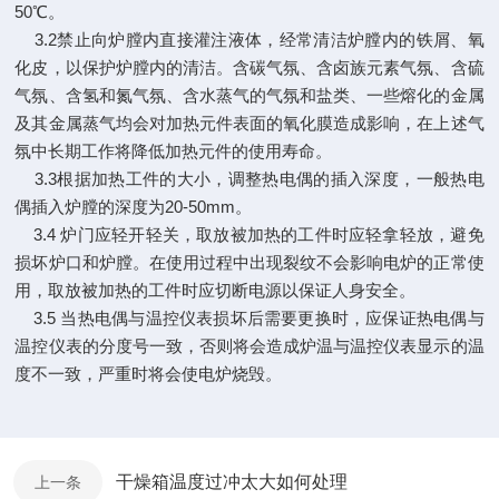
50℃。
3.2禁止向炉膛内直接灌注液体，经常清洁炉膛内的铁屑、氧
化皮，以保护炉膛内的清洁。含碳气氛、含卤族元素气氛、含硫
气氛、含氢和氮气氛、含水蒸气的气氛和盐类、一些熔化的金属
及其金属蒸气均会对加热元件表面的氧化膜造成影响，在上述气
氛中长期工作将降低加热元件的使用寿命。
3.3根据加热工件的大小，调整热电偶的插入深度，一般热电
偶插入炉膛的深度为20-50mm。
3.4 炉门应轻开轻关，取放被加热的工件时应轻拿轻放，避免
损坏炉口和炉膛。在使用过程中出现裂纹不会影响电炉的正常使
用，取放被加热的工件时应切断电源以保证人身安全。
3.5 当热电偶与温控仪表损坏后需要更换时，应保证热电偶与
温控仪表的分度号一致，否则将会造成炉温与温控仪表显示的温
度不一致，严重时将会使电炉烧毁。
干燥箱温度过冲太大如何处理
上一条