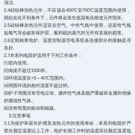
清洁。
2.4硅钼棒加热元件，不应该在400℃至700℃温度范围内使用，
因此在此不利条件下，元件将会发生低温氧化致使元件毁坏。
2.5硅钼棒加热元件适宜在空气、中性气氛中使用，还原性气氛
如氢气等会破坏保护层，氯和硫的蒸汽对元件有直接的损害。
2.6定期检查电炉、温度控制器导电系统各连接部分的接触是否
良好。
2.7本系列电阻炉适用于下列工作条件：
⑴室内使用。
⑵海拔不超过1000米。
⑶环境温度在+5～40℃范围内。
⑷周围环境的相对湿度不超过85。
⑸炉子周围没有导电尘埃、爆炸性气体及能严重破坏金属和绝缘
的腐蚀性气体。
⑹没有明显的振动和颠簸。
3.注意事项
3.1为保护和延长炉膛及加热元件的使用寿命，本系列电阻炉严
禁在额定温度以上工作，电炉长期工作时的温度应比额定温度低