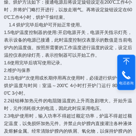
燥。烘炉方法如下：接通电源后将设定旋钮设定在200℃工作4小
时，并将炉门略打开进行，以放走潮气。再将设定旋钮设定在60
0℃工作4小时，烘炉干燥结束。
1.4 烘炉完毕后电炉可开始正常使用。
1.5电炉温度控制器的使用:开启电源开关，电源开关指示灯亮，
表示设备的电源已接通，此时温度控制仪表显示的数值是当前电
炉内的温度值。按照所需要的工作温度进行温度的设定，设定后
温控仪表的绿灯亮，表示控制器可以开始工作。
1.6使用完毕后填写使用记录。
2.维护与保养
2.1当电炉*次使用或长期停用再次使用时，必须进行烘炉干燥。
电话咨询
烘炉温度与时间：室温～200℃ 4小时打开炉门运行 800～100
0℃ 3小时。
2.2硅钼棒加热元件的电阻随温度的上升而急剧增大。开始升温
时，元件消耗很大的电流，因此此时应采用电压。
2.3电炉使用时，输入功率不得超过额定功率，炉温不得超过额
定温度，以免损怀加热元件。并禁止向炉膛内直接灌注各种液体
及熔解金属。经常清除炉膛内的铁屑、氧化物，以保持炉膛内的