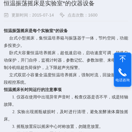
恒温振荡摇床是实验室*的仪器设备
更新时间：2015-07-14
点击次数：1600
恒温振荡
摇床
是每个实验室*的
设备
台式小型摇床，集恒温培养箱与振荡器于一体，节约空间，功能
多投资少。
卧式大容量恒温培养摇床，超低速启动，启动速度可调，超速自
动保护，开门自停，监视计时器，参数记忆、参数加密、来电恢复，
制冷机组超负荷保护，上下限超声光报警。
立式双层小容量全温度恒温培养摇床，强制对流，回旋振荡，九
电话咨询
段程控系统。
恒温摇床长时间运行的注意事项
1. 仪器在使用中出现异常声音时，检查仪器是否不平，或是转轴
故障。
2. 实验出现摇瓶破损时，及时进行清理，避免发酵液体腐蚀摇
床。
3. 摇瓶放置应以摇床中心对称放置，勿随意放置。