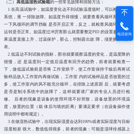
（二）
高低温湿热试验箱
的一些常见故障和排除方法：
1.在高温试验中，如温度变化达不到试验温度值时，可以检查电器
系统，逐 一排除故障。如温度升得很慢，就要查看风循环系统，看
一下风循环的调节挡板 是否开启正常，反之，就检查风循环的电机
运转是否正常。如温度过冲厉害那么就需要整定PID 的设置参数。如
电话咨询
果温度直接上升，过温保护，那么，控制器出故 障，须更换控制仪
表。
2.低温达不到试验的指标，那你就要观察温度的变化，是温度降的
很慢，还 是温度到一定值后温度有回升的趋势，前者就要检查一
下，做低温试验前是否将 工作室烘干，使工作室保持干燥后再将试
验样品放入工作室内再做试验， 工作室 内的试验样品是否放置的过
多，使工作室内的风不能充分循环，在排除上述原因 后，就要考虑
是否是制冷系统中的故障了，这样就要请厂家的专业人员进行检
修。 后者的现象是设备的使用环境不好所致，设备放置的环境温
度，放置的位置（箱 体后与墙的距离）要满足要求（在设备操作使
用说明中都有规定）。
3.在做湿热试验中，出现实际湿度会达到100%或者实际湿度与目标
湿度相差 很大，数值低得很多，前者的现象：可能是湿球传感器上