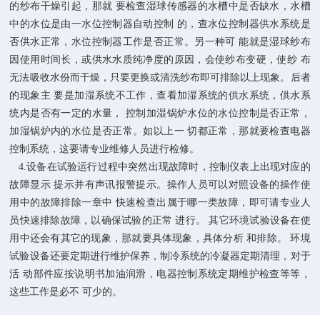
的纱布干燥引起，那就 要检查湿球传感器的水槽中是否缺水，水槽
中的水位是由一水位控制器自动控制 的，查水位控制器供水系统是
否供水正常，水位控制器工作是否正常。另一种可 能就是湿球纱布
因使用时间长，或供水水质纯净度的原因，会使纱布变硬，使纱 布
无法吸收水份而干燥，只要更换或清洗纱布即可排除以上现象。后者
的现象主 要是加湿系统不工作，查看加湿系统的供水系统，供水系
统内是否有一定的水量， 控制加湿锅炉水位的水位控制是否正常，
加湿锅炉内的水位是否正常。如以上一 切都正常，那就要检查电器
控制系统，这要请专业维修人员进行检修。
4.设备在试验运行过程中突然出现故障时，控制仪表上出现对应的
故障显示 提示并有声讯报警提示。操作人员可以对照设备的操作使
用中的故障排除一章中 快速检查出属于哪一类故障，即可请专业人
员快速排除故障，以确保试验的正常 进行。 其它环境试验设备在使
用中还会有其它的现象，那就要具体现象，具体分析 和排除。 环境
试验设备还要定期进行维护保养，制冷系统的冷凝器定期清理，对于
活 动部件应按说明书加油润滑，电器控制系统定期维护检查等等，
这些工作是必不 可少的。