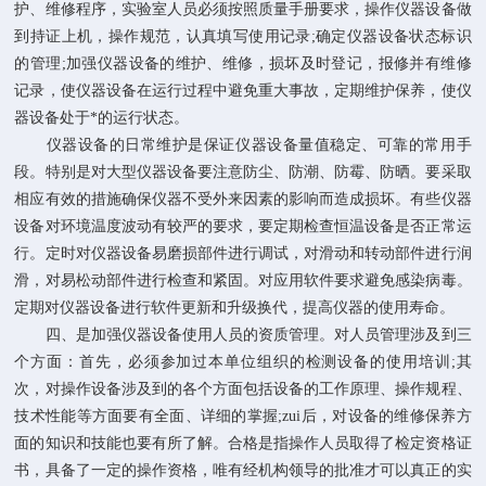
护、维修程序，实验室人员必须按照质量手册要求，操作仪器设备做
到持证上机，操作规范，认真填写使用记录;确定仪器设备状态标识
的管理;加强仪器设备的维护、维修，损坏及时登记，报修并有维修
记录，使仪器设备在运行过程中避免重大事故，定期维护保养，使仪
器设备处于*的运行状态。
仪器设备的日常维护是保证仪器设备量值稳定、可靠的常用手
段。特别是对大型仪器设备要注意防尘、防潮、防霉、防晒。要采取
相应有效的措施确保仪器不受外来因素的影响而造成损坏。有些仪器
设备对环境温度波动有较严的要求，要定期检查恒温设备是否正常运
行。定时对仪器设备易磨损部件进行调试，对滑动和转动部件进行润
滑，对易松动部件进行检查和紧固。对应用软件要求避免感染病毒。
定期对仪器设备进行软件更新和升级换代，提高仪器的使用寿命。
四、是加强仪器设备使用人员的资质管理。对人员管理涉及到三
个方面：首先，必须参加过本单位组织的检测设备的使用培训;其
次，对操作设备涉及到的各个方面包括设备的工作原理、操作规程、
技术性能等方面要有全面、详细的掌握;zui后，对设备的维修保养方
面的知识和技能也要有所了解。合格是指操作人员取得了检定资格证
书，具备了一定的操作资格，唯有经机构领导的批准才可以真正的实