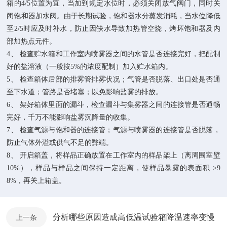
箱的4/5位置为宜，当加到规定水位时，必须关闭放气阀门，同时关
闭饱和器加水阀。由于长期试验，饱和器水分蒸发消耗，当水位降低
至2/5时应及时补水，防止因缺水导致加热管空烧，烤坏饱和器及内
部加热点元件。
4、 检查贮水箱和工作室内喷雾器之间的水管是否连接完好，把配制
好的盐溶液（一般按5%的浓度配制）加入贮水箱内。
5、 检查箱体后部的排雾管排雾状况；气管是否脱落、出口处是否通
至下水道；管路是否堵塞；以免影响盐雾的排放。
6、 架好箱体里面的漏斗，检查漏斗与集雾器之间的连接管是否通畅
完好，千万不能影响盐雾沉降量的收集。
7、 检查气源与饱和器的连接管；气源与喷雾器的连接管是否脱落，
防止气体外溢或供气不足的弊端。
8、 开启箱盖，将样品正确放置在工作室内的样品架上（离周围室壁
10%），样品与样品之间保持一定距离，使样品暴露的表面积 >9
8%，再关上箱盖。
分析哪些原因造成高低温试验箱降温速率变慢
上一条