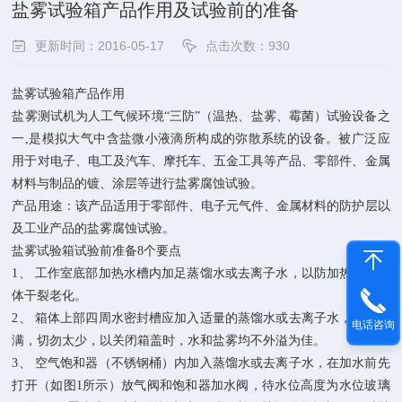
盐雾试验箱产品作用及试验前的准备
更新时间：2016-05-17
点击次数：930
盐雾试验箱产品作用
盐雾测试机为人工气候环境“三防”（温热、盐雾、霉菌）试验设备之
一,是模拟大气中含盐微小液滴所构成的弥散系统的设备。被广泛应
用于对电子、电工及汽车、摩托车、五金工具等产品、零部件、金属
材料与制品的镀、涂层等进行盐雾腐蚀试验。
产品用途：该产品适用于零部件、电子元气件、金属材料的防护层以
及工业产品的盐雾腐蚀试验。
盐雾试验箱试验前准备8个要点
1、 工作室底部加热水槽内加足蒸馏水或去离子水，以防加热时对箱
体干裂老化。
2、 箱体上部四周水密封槽应加入适量的蒸馏水或去离子水，不宜过
电话咨询
满，切勿太少，以关闭箱盖时，水和盐雾均不外溢为佳。
3、 空气饱和器（不锈钢桶）内加入蒸馏水或去离子水，在加水前先
打开（如图1所示）放气阀和饱和器加水阀，待水位高度为水位玻璃