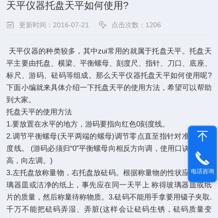
天平仪器托盘天平如何使用?
更新时间：2016-07-21
点击次数：1206
天平仪器的种类较多，其中zui常用的就属于托盘天平。托盘天
平主要由托盘、横梁、平衡螺母、刻度尺、指针、刀口、底座、
标尺、游码、砝码等组成。那么天平仪器托盘天平如何使用呢?
下面小编就来具体介绍一下托盘天平的使用方法，希望可以帮助
到大家。
托盘天平的使用方法
1.要放置在水平的地方，游码要指向红色0刻度线。
2.调节平衡螺母(天平两端的螺母)调节零点直至指针对准中央刻
度线。 (游码必须归“0”平衡螺母向相反方向调，使用口诀：左端
高，向左调。)
电话咨询
3.左托盘放称量物，右托盘放砝码。根据称量物的性状应放在玻
璃器皿或洁净的纸上，事先应在同一天平上 称得玻璃器皿或纸
片的质量，然后称量待称物质。3.砝码不能用手拿要用镊子夹取.
千万不能把砝码弄湿、弄脏(这样会让砝码生锈，砝码质量变