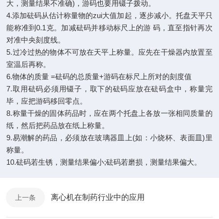
大，测量结果不准确)，游码也要用镊子拨动。
4.添加砝码从估计称量物的zui大值加起，逐步减小。托盘天平只
能称准到0.1克。加减砝码并移动标尺上的游 码，直至指针再次
对准中央刻度线。
5.过冷过热的物体不可放在天平上称量。应先在干燥器内放置至
室温后再称。
6.物体的质量 =砝码的总质量+游码在标尺上所对的刻度值
7.取用砝码必须用镊子，取下的砝码应放在砝码盒中，称量完
毕，应把游码移回零点。
8.称量干燥的固体药品时，应在两个托盘上各放一张相同质量的
纸，然后把药品放在纸上称量。
9.易潮解的药品，必须放在玻璃器皿上(如：小烧杯、表面皿)里
称量。
10.砝码若生锈，测量结果偏小;砝码若磨损，测量结果偏大。
离心机在制药行业中的应用
上一条