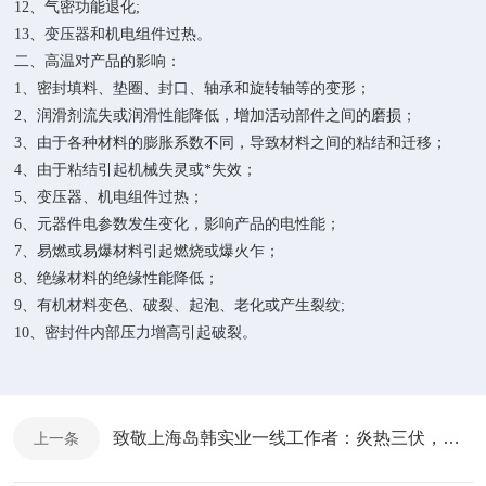
1
2、
气密功能退化;
1
3、
变压器和机电组件过热。
二
、高温对产品的影响：
1、密封填料、垫圈、封口、轴承和旋转轴等的变形；
2、润滑剂流失或润滑性能降低，增加活动部件之间的磨损；
3、由于各种材料的膨胀系数不同，导致材料之间的粘结和迁移；
4、由于粘结引起机械失灵或*失效；
5、变压器、机电组件过热；
6、元器件电参数发生变化，影响产品的电性能；
7、易燃或易爆材料引起燃烧或爆火乍；
8、绝缘材料的绝缘性能降低；
9、有机材料变色、破裂、起泡、老化或产生裂纹;
10、密封件内部压力增高引起破裂。
致敬上海岛韩实业一线工作者：炎热三伏，我们在！
上一条