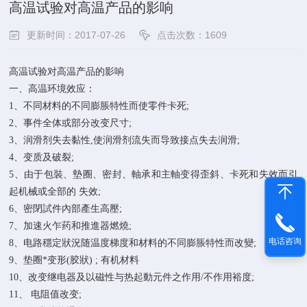
高温试验对高温产品的影响
更新时间：2017-07-26
点击次数：1609
高温试验对高温产品的影响
一
、高温环境效应：
1
、
不同材料的不同膨脹特性而使零件卡死;
2
、
事件全体或部分改变尺寸;
3
、
润滑剂失去黏性,使润滑剂流失而导致接点失去润滑;
4
、
变质及破裂;
5
、
由于包裝、墊圈、密封、軸承和主軸变得歪斜、卡死和失效而引
起机械或全部的 失效;
6
、
密閉試件內部產生高壓;
7
、
加速火乍药和推進器燃燒;
电话咨询
8
、
电路穩定狀況随温度梯度和材料的不同膨脹特性而改變;
9
、
垫圈*变形(胶狀) ; 有机材料
10
、
改变继电器及以磁性与热起動元件之作用/不作用裕度;
1
1、
电阻值改变;