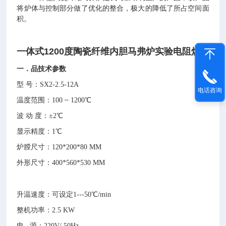
将炉体与控制部分做了优化的整合，极大的降低了所占空间面
积。
一体式1200度陶瓷纤维内胆马弗炉实验电阻炉
一
．
品技术参数
型 号：SX2-2.5-12A
电话咨询
温度范围：100 ~ 1200℃
波 动 度：±2℃
显示精度：1℃
炉膛尺寸：120*200*80 MM
外形尺寸：400*560*530 MM
升温速度：可设定1---50℃/min
整机功率：2.5 KW
电 源：220V/ 50Hz