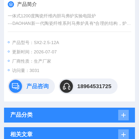
产品简介
一体式1200度陶瓷纤维内胆马弗炉实验电阻炉
---DAOHAN新一代陶瓷纤维系列马弗炉具有*合理的结构，炉膛
采用高纯氧化铝多晶莫来石纤维材料经*工艺构筑，控制系统采用
微电脑人工智能调节技术，具有PID调节、模糊控制、自整定功
产品型号：SX2-2.5-12A
能，30段程序编程，并可编制各种升温、恒温、降温程序，控温
更新时间：2026-07-07
精度高；晶体模块化可控硅控制、移相触发，保护装置采用独立
超温保护、过流、漏电、短路保护、有效使用寿命大大延长。
厂商性质：生产厂家
访问量：3031
产品咨询
18964531725
产品分类
相关文章