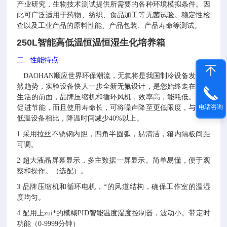
产业研究，生物技术测试提供所需要的各种环境模拟条件。因
此可广泛适用于药物、纺织、食品加工等无菌试验。稳定性检
查以及工业产品的原料性能、产品包装、产品寿命等测试。
250L智能高低温恒温恒湿生化培养箱
二
.
性能特点
DAOHAN顺应世界环保潮流，无氟将是我国制冷设备发展必
然趋势，实验设备快人一步全新无氟设计，是您始终走在健康
生活的前面，品牌压缩机和循环风机，效率高，能耗低。不仅
电话咨询
促进节能，而且使用寿命长，可将噪声降至更低限度，与传统
低温设备相比，降温时间减少40%以上。
1 采用拉丝不锈钢内胆，四角半圆弧，易清洁，箱内隔板间距
可调。
2 超大液晶屏幕显示，多主数据一屏显示。简单易懂，便于观
察和操作。（选配）。
3 品牌压缩机和循环电机，*的风道结构，确保工作室的温湿
度均匀。
4 配用上zui*的模糊PID智能温度湿度控制器，波动小。带定时
功能（0-9999分钟）