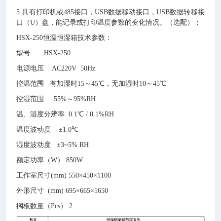
5 具有打印机或485接口，USB数据移动接口，USB数据转移接
口（U）盘，能记录或打印温度参数的变化情况。（选配）；
HSX-250恒温恒湿箱技术参数：
型号
HSX-
250
电源电压
AC220V 50Hz
控温范围
有加湿时15
～45
℃，无加湿时10
～45
℃
控湿范围
55
%
～
9
5%RH
温、湿度分辨率
0.1℃ / 0.1%RH
温度波动度
±1.0℃
湿度波动度
±
3
~
5
% RH
额定功率（
W
）
85
0W
工作室尺寸
(mm) 55
0×
450
×
1100
外形尺寸
(mm)
695
×
665
×
1650
搁板数量（
Pcs
）
2