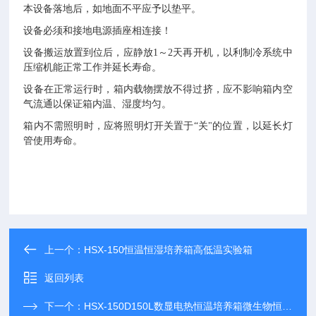
本设备落地后，如地面不平应予以垫平。
设备必须和接地电源插座相连接！
设备搬运放置到位后，应静放
1
～
2
天再开机，以利制冷系统中
压缩机能正常工作并延长寿命。
设备在正常运行时，箱内载物摆放不得过挤，应不影响箱内空
气流通以保证箱内温、湿度均匀。
箱内不需照明时，应将照明灯开关置于
“
关
"
的位置，以延长灯
管使用寿命。
上一个：
HSX-150恒温恒湿培养箱高低温实验箱
返回列表
下一个：
HSX-150D150L数显电热恒温培养箱微生物恒温恒湿箱