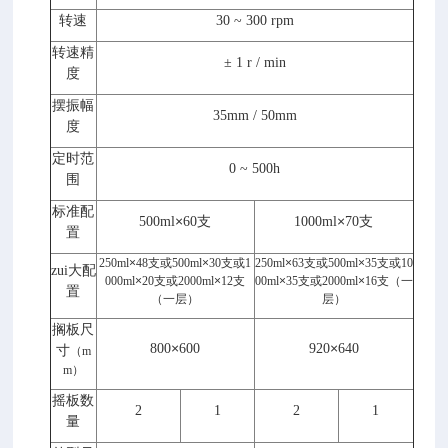
转速
30
~
300 rpm
转速精
± 1 r / min
度
摆振幅
35mm / 50mm
度
定时范
0
~
500h
围
标准配
×
×
500ml
60支
1000ml
70支
置
250ml
×
48支或500ml
×
30支或1
250ml
×
63支或500ml
×
35支或10
zui大配
000ml
×
20支或2000ml
×
12支
00ml
×
35支或2000ml
×
16支（一
置
（一层）
层）
搁板尺
×
×
800
600
920
640
寸
（
m
m
）
摇板数
2
1
2
1
量