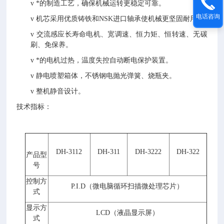
v
*的制造工艺，确保机械运转更稳定可靠。
电话咨询
v
机芯采用优质铸铁和
NSK
进口轴承使机械更坚固耐用。
v
交流感应长寿命电机、宽调速、恒力矩、恒转速、无碳
刷、免保养。
v
*的电机过热，温度失控自动断电保护装置。
v
静电喷塑箱体，不锈钢电抛光弹簧、烧瓶夹。
v
整机静音设计。
技术指标：
DH-3112
DH-311
DH-3222
DH-322
产品型
号
控制方
P.I.D（微电脑循环扫描微处理芯片）
式
显示方
LCD（液晶显示屏）
式