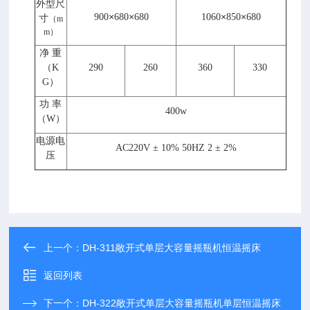
外型尺
×
×
×
×
900
680
680
1060
850
680
寸
（
m
m
）
净 重
（
K
290
260
360
330
G
）
功 率
400w
（
W
）
电源电
AC220V ± 10% 50HZ 2 ± 2%
压
上一个：
DH-311敞开式单层大容量摇瓶机恒温摇床
返回列表
下一个：
DH-322敞开式单层大容量摇瓶机单层恒温摇床