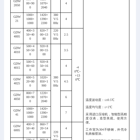
GDW
00×90
1070×
4
2050
0
2040
1000×
1420×
380
GDW
1000×
1390×
V/5
4
21
1000
2200
0Hz
400×3
820×7
220
GDW
50×40
00×13
V/5
2.5
4005
0
80
0Hz
500×4
920×8
GDW
50×50
00×15
3.5
4010
0
00
500×5
920×8
GDW
00×60
50×16
4
-4
4015
0
00
0
℃
~
+13
600×5
1020×
380
GDW
0
℃
20×80
850×1
V/5
4.5
4025
0
900
0Hz
800×7
1220×
GDW
00×90
1070×
6
4050
温度波动度：
≤±0.5℃
0
2040
温度均匀度：
≤
+
2℃
1000×
1420×
GDW
1000×
1390×
7
采用进口压缩机，智能型高精
41
1000
2200
度仪表，造型美观。使用方
便。
400×3
860×7
GDW
50×40
20×14
4
工作室为
304不锈钢，外壳冷
6005
220
0
00
轧铁板喷涂。
V/5
500×4
960×8