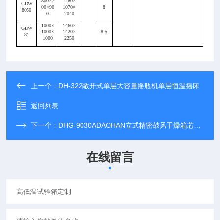
800×7
1260×
GDW
00×90
1070×
8
8050
0
2040
1000×
1460×
GDW
1000×
1420×
8.5
81
1000
2250
上一个：
DH-322敞开式单层大容量摇瓶机单层恒温摇床
返回列表
下一个：
DHG-9030ADAOHAN立式精密鼓风干燥箱芯片烘干老化箱
在线留言