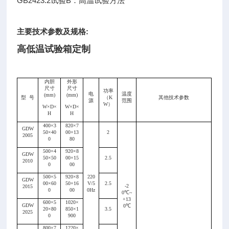
GB2423.2试验B：高温试验方法
主要技术参数及规格:
高低温试验箱定制
内胆
外形
尺寸
尺寸
功率
电
温度
(mm)
(mm)
型
号
（
K
其他技术参数
源
范围
W）
W×D×
W×D×
H
H
400×3
820×7
GDW
50×40
00×13
2
2005
0
80
500×4
920×8
GDW
50×50
00×15
2.5
2010
0
00
500×5
920×8
220
GDW
00×60
50×16
V/5
2.5
-2
2015
0
00
0Hz
0
℃
~
+13
600×5
1020×
GDW
0
℃
20×80
850×1
3.5
2025
0
900
800×7
1220×