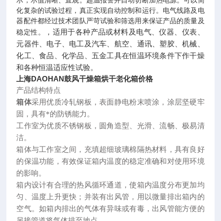
示，示值清晰、直观。超温报警并自动切断加热电源。可以简
化复杂的试验过程，真正实现自动控制和运行。电气线路及电
器配件都经过技术团队严苛试验和筛选用来保证产品的质量及
，适用于各种产品或材料及电气、仪器、仪表、
稳定性。
元器件、电子、电工及汽车、航空、通讯、塑胶、机械、
化工、食品、化学品、五金工具在恒温环境条件下作干燥
和各种恒温适应性试验。
上海DAOHAN鼓风干燥箱烘干老化箱价格
产品结构特点
箱体
采用优质冷轧钢板，表面静电粉末喷涂，涂层坚硬牢
固，具有*的防锈能力。
工作室为优质不锈钢板，圆角造型、光滑、流畅、极易清
洁。
箱体与工作室之间，充填超细玻璃棉隔热材料，具有良好
的保温功能，有效保证箱内温度的稳定准确和对使用环境
的影响。
箱内设计有合理的热风循环通道，使箱内温度分布更加均
匀、温度上升更快；并装有出风管，用以微量排出箱内的
空气。如箱内排出的气体有异味或有毒，出风管能方便的
另接管道将气体排至地点。