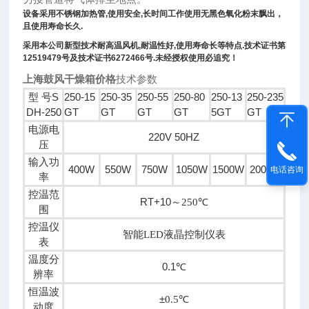
设备采用不锈钢加热管
,
使用安全
,
长时间工作使用无黑色氧化粉末飘出，
且使用寿命长久
.
采用本公司新型技术耐高温风机
,
耐温性好
,
使用寿命长等特点
.
技术证书第
12519479
号及技术证书
6272466
号
.
未经授权使用必追究！
上海鼓风干燥箱价格
技术参数
型 号S
250-15
250-35
250-55
250-80
250-13
250-235
型
DH-250
GT
GT
GT
GT
5GT
GT
号
电源电
S
220V 50HZ
压
D
输入功
H
400W
550W
750W
1050W
1500W
2000W
电话咨询
率
-
控温范
2
RT+10
～
250
℃
围
5
控温仪
0
智能
LED
液晶控制仪表
表
温度分
0.1
℃
辨率
2
恒温波
5
±
0.5
℃
动度