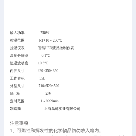
5
0
H
Z
输入功率
750W
控温范围
RT+10
～
250
℃
控温仪表
智能LED
液晶控制仪表
温度分辨率
0.1
℃
恒温波动度
±0.5
℃
内胆尺寸
420
×
350
×
350
工作容积
55L
外型尺寸
710
×
520
×
520
隔 板
2
块
定时范围
1
～
9999min
制造商
上海岛韩实业有限公司
注意事项
1、可燃性和挥发性的化学物品切勿放入箱内。