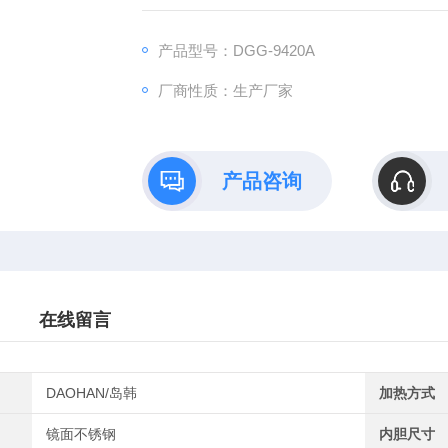
●箱体内均采用镜面不锈钢氩弧焊制作而成，
●彩具有控温保护，数字显示的微电脑温度控
产品型号：DGG-9420A
●热风循环系统由能在高温下连续盍的风机和
厂商性质：生产厂家
产品咨询
在线留言
DAOHAN/岛韩
加热方式
镜面不锈钢
内胆尺寸