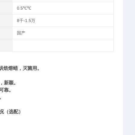
0.5℃℃
8千-1.5万
国产
烘焙熔蜡，灭菌用。
，新颖。
可靠。
。
况（选配）