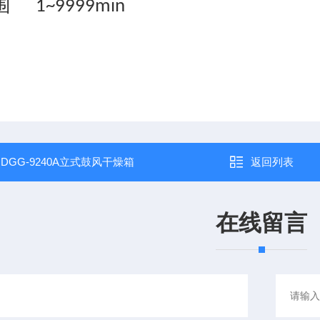
围
1~9999min
：
DGG-9240A立式鼓风干燥箱
返回列表
在线留言