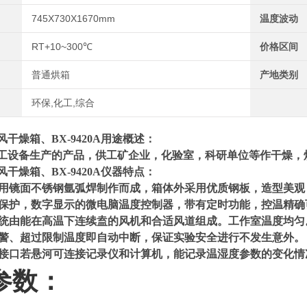
745X730X1670mm
温度波动
RT+10~300℃
价格区间
普通烘箱
产地类别
环保,化工,综合
风干燥箱
、
BX-9
420
A用途概述：
加工设备生产的产品，供工矿企业，化验室，科研单位等作干燥，
风干燥箱
、
BX-942
0
A
仪器特点：
采用镜面不锈钢氩弧焊制作而成，箱体外采用优质钢板，造型美观
温保护，数字显示的微电脑温度控制器，带有定时功能，控温精确
系统由能在高温下连续盍的风机和合适风道组成。工作室温度均匀
报警、超过限制温度即自动中断，保证实验安全进行不发生意外。
接口若悬河可连接记录仪和计算机，能记录温湿度参数的变化情
参数：