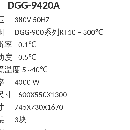
DGG-9420A
压
380V 50HZ
围
系列
℃
DGG-900
RT10 ~ 300
辨率
℃
0.1
动度
℃
0.5
境温度
℃
5 ~40
率
4000 W
尺寸
600X550X1300
寸
745X730X1670
架
块
3