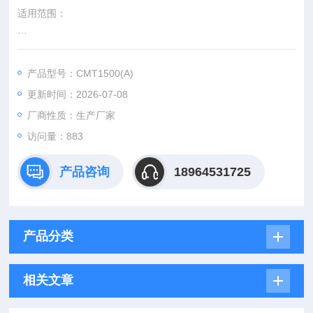
适用范围：
防氧化材料、芯片、IC、半导体、元器件、精密电子仪器仪表、*
观测光学器材、镜头、实验化学药品、有色金属、BGA、胶片、
产品型号：CMT1500(A)
模块、SMT、贴片、晶圆等。
更新时间：2026-07-08
厂商性质：生产厂家
访问量：883
产品咨询
18964531725
产品分类
相关文章