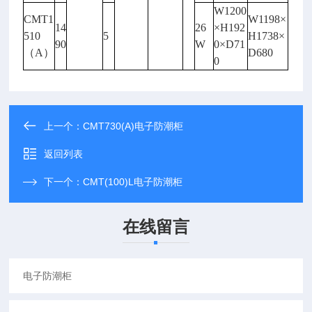
W1200
CMT1
W1198×
14
26
×H192
510
5
H1738×
90
W
0×D71
（A）
D680
0
上一个：
CMT730(A)电子防潮柜
返回列表
下一个：
CMT(100)L电子防潮柜
在线留言