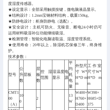
度湿度传感器。
★设定显示：全部采用触摸按键，微电脑液晶显示。
★结构设计：1.2mm宝钢材料结构，载重150kg。
★防静电设计：柜身防静电（选配）。
★安全设计：主机可防火、无噪音、断电24小时仍可
运用材料吸湿补位功能继续吸湿。
★检测管理：智能化电脑读取温、湿度管理系统。
★使用寿命：20年以上，除湿机芯保修三年，终身维
护。
技术参数：
平
外型尺
工作室
公
层
均
控湿
湿温度
电
寸
W*
尺寸
W*
型号
升
层板
板
耗
范围
显示
源
H*D m
H*D m
数
数
电
m
m
量
CMT1
W400×
W398×
10
13
00
2
H760×
H685×D
0
W
（A）
D400
375