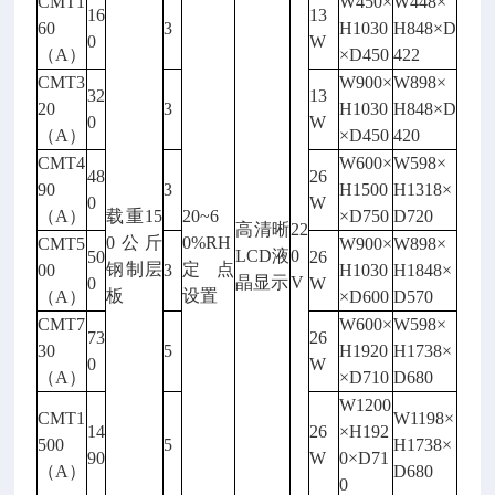
CMT1
W450×
W448×
16
13
60
3
H1030
H848×D
0
W
（A）
×D450
422
CMT3
W900×
W898×
32
13
20
3
H1030
H848×D
0
W
（A）
×D450
420
CMT4
W600×
W598×
48
26
90
3
H1500
H1318×
0
W
（A）
载重
15
20~6
×D750
D720
高清晰
22
0公斤
0%RH
CMT5
W900×
W898×
LCD液
0
50
26
钢制层
定点
00
3
H1030
H1848×
晶显示
V
0
W
板
设置
（A）
×D600
D570
CMT7
W600×
W598×
73
26
30
5
H1920
H1738×
0
W
（A）
×D710
D680
W1200
CMT1
W1198×
14
26
×H192
500
5
H1738×
90
W
0×D71
（A）
D680
0