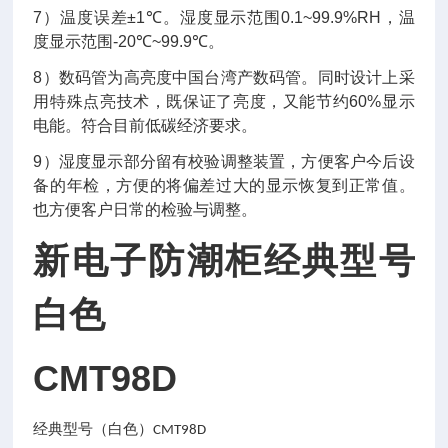
7
）温度误差
±1
℃
。湿度显示范围
0
.1
~99
.9
%RH
，温
度显示范围
-
20
℃
~99
.9
℃
。
8
）数码管为高亮度中国台湾产数码管。同时设计上采
用特殊点亮技术，既保证了亮度，又能节约
60%
显示
电能。符合目前低碳经济要求。
9
）湿度显示部分留有校验调整装置，方便客户今后设
备的年检，方便的将偏差过大的显示恢复到正常值。
也方便客户日常的检验与调整。
新电子防潮柜经典型号
白色
CMT98D
经典型号（白色）
CMT98D