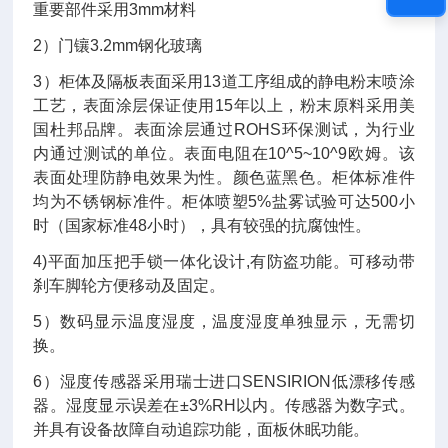
重要部件采用
3mm
材料
2
）门镶
3.2mm
钢化玻璃
3
）柜体及隔板表面采用
13
道工序组成的静电粉末喷涂
工艺，表面涂层保证使用
15
年以上，粉末原料采用美
国杜邦品牌。表面涂层通过
ROHS
环保测试，为行业
内通过测试的单位。表面电阻在
10
^5
~10
^9
欧姆。该
表面处理防静电效果为性。颜色蓝黑色。柜体标准件
均为不锈钢标准件。柜体喷塑
5%
盐雾试验可达
500
小
时（国家标准
48
小时），具有
较
强的抗腐蚀性。
4)
平面加压把手锁一体化设计
,
有防盗功能。可移动带
刹车脚轮方便移动及固定。
5
）数码显示温度湿度，温度湿度单独显示，无需切
换。
6
）湿度传感器采用
瑞士进口
SENSIRION
低漂移传感
器。湿度显示误差在
±3%RH
以内。传感器为数字式。
并具有设备故障自动追踪功能，面板休眠功能。