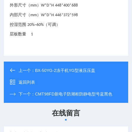
外形尺寸（
）
mm
W*D*H
448*400*688
内部尺寸（
）
mm
W*D*H
446*372*598
控湿范围
（可调）
20%~60%
层板数量
1
上一个：
BX-50YG-2冻干机YG型液压压盖
返回列表
下一个：
CMT98FD新电子防潮柜防静电型号蓝黑色
在线留言