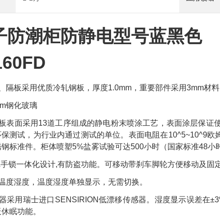
子防潮柜防静电型号蓝黑色
160FD
、隔板采用优质冷轧钢板，厚度
1.0mm
，重要部件采用
3mm
材料
mm
钢化玻璃
板表面采用
13
道工序组成的静电粉末喷涂工艺，表面涂层保证
环保测试，为行业内通过测试的单位。
表面电阻在
10
^5
~10
^9
欧
锈钢标准件。柜体喷塑
5%
盐雾试验可达
500
小时（国家标准
48
小
把手锁一体化设计
,
有防盗功能。可移动带刹车脚轮方便移动及固
温度湿度，温度湿度单独显示，无需切换。
器采用
瑞士进口
SENSIRION
低漂移传感器。湿度显示误差在
±
板休眠功能。