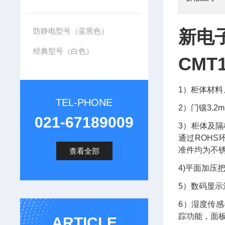
防静电型号（蓝黑色）
新电
经典型号（白色）
CMT
1
）柜体材料
TEL-PHONE
2
）门镶
3.2
021-67189009
3
）柜体及隔
通过
ROHS
准件均为不
查看全部
4)
平面加压
5
）数码显示
6
）湿度传感
踪功能，面
ARTICLE