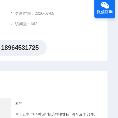
，为行业内通过测试的单位。表面电阻在10^5~10^9欧
。柜体标准件均为不锈钢标准件。柜体喷塑5%盐雾试验
微信咨询
更新时间：2026-07-08
腐蚀性。
访问量：642
18964531725
国产
医疗卫生,电子/电池,制药/生物制药,汽车及零部件,