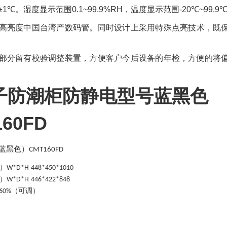
±1
℃
。湿度显示范围
0
.1
~99
.9
%RH
，温度显示范围
-
20
℃
~99
.9
高亮度中国台湾产数码管。同时设计上采用特殊点亮技术，既
部分留有校验调整装置，方便客户今后设备的年检，方便的将
子防潮柜防静电型号蓝黑色
160FD
蓝黑色）
CMT160FD
）
W*D*H
448*450*1010
）
W*D*H
446*422*848
（可调）
60%