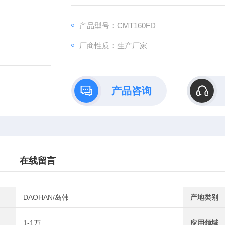
用美国杜邦品牌。表面涂层通过ROHS环保测试
姆。该表面处理防静电效果为性。颜色蓝黑色
产品型号：CMT160FD
可达500小时（国家标准48小时），具有的抗
厂商性质：生产厂家
产品咨询
在线留言
DAOHAN/岛韩
产地类别
1-1万
应用领域