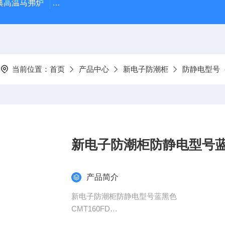
经典高温马弗炉
BX-12-12H灰分含量测定马弗炉1200度电炉
当前位置：
首页
产品中心
新电子防潮柜
防静电型号
新电子防潮柜防静电型号
产品简介
新电子防潮柜防静电型号蓝黑色
CMT160FD
3）柜体及隔板表面采用13道工序组成的静电