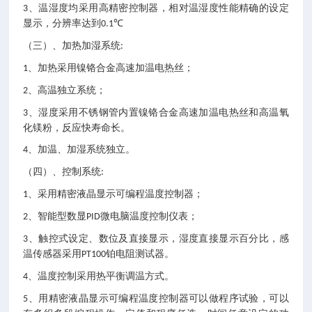
、温湿度均采用高精密控制器，相对温湿度性能精确的设定
3
显示，分辨率达到
℃
0.1
（三）、加热加湿系统
:
、加热采用镍铬合金高速加温电热丝；
1
、高温独立系统；
2
、湿度采用不锈钢管内置镍铬合金高速加温电热丝和高温氧
3
化镁粉，反应快寿命长。
、加温、加湿系统独立。
4
（四）、控制系统
:
、采用精密液晶显示可编程温度控制器；
1
、智能型数显
微电脑温度控制仪表；
2
PID
、触控式设定、数位及直接显示，湿度直接显示百分比，感
3
温传感器采用
铂电阻测试器。
PT100
、温度控制采用热平衡调温方式。
4
、用精密液晶显示可编程温度控制器可以做程序试验，可以
5