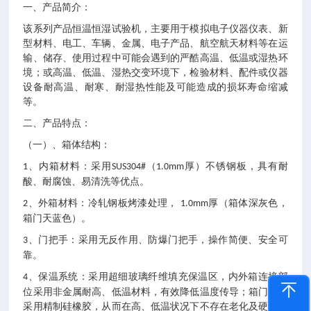
一、产品简介：
该系列产品恒温恒湿试验机，主要用于模拟电子仪器仪表、新
型材料、电工、车辆、金属、电子产品、航空航天材料等在运
输、储存、使用过程中可能会遇到的严酷高温、低温或湿热环
境；或高温、低温、湿热交变环境下，检验材料、配件或仪器
设备耐高温、耐寒、耐湿热性能及可能造成的损坏寿命缩减
等。
二、产品特点：
（一）、箱体结构：
、内箱材料：采用
（
厚）不锈钢板，具有耐
1
SUS304#
1.0mm
酸、耐腐蚀、易清洗等优点。
、外箱材料：冷轧钢板烤漆处理，
厚（箱体深灰色，
2
1.0mm
箱门天蓝色）。
、门把手：采用无反作用、防爆门把手，操作简便、安全可
3
靠。
、保温系统：采用超细玻璃纤维填充保温区，内外箱连接部
4
位采用非金属耐高、低温材料，有效降低温度传导；箱门密封
采用精制硅橡胶，从而在高、低温状况下不存在老化及硬化现