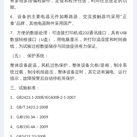
有多组多段编程操作，定值和程序任选，时间任意设定的功
能。
、设备的主要电器元件如断路器、交流接触器均采用“正
6
泰"品牌，其他电器附件采用国产。
、方便的数据处理：可连接打印机或
通讯接口，具有
7
232
USB
数据转移接口（
盘），用电脑显示，并打印温湿度和时间曲
U
线，为试验过程数据储存与回放提供有力保证。
（五）、保护系统：
整体设备超温，风机过热保护，整体设备欠相
逆相，制冷系
/
统过载，制冷机组超压，整体设备定时，其它还有漏电、运行
指示，故障报警后自动停机等保护。
三、试验标准：
、
1
GB2423.1-2008/IEC6008-2-1-2007
、
2
GB/T 2423.2-2008
、
－
3
GJB150.3A
2009
、
－
4
GJB150.4A
2009
、
5
GB2423.22-2008