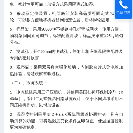
象，密封性更可靠；加湿方式采用隔离式加湿。
电话咨询
、移动及定位装置：机器底部安装高品质可固定式
活动
5
PU
轮，可以很方便地将机器移到指定位置，后将脚轮固定。
、样品架：采用
不锈钢冲孔折弯成网状，使用方便，
6
SUS304#
物料架间间距可调节，标准配置两块，样品按承重≧
均匀
25kg
分布。
、测试孔：开Φ
的测试孔，并附上相应保温隔热配件及
7
50mm
专用的密封软塞
、观察窗：采用双层真空强化玻璃，内侧胶合片式导电膜加
8
热除霜，清楚观察试验过程。
（二）、冷冻系统：
、冷冻机组采用三洋压缩机，并使用美国杜邦环保制冷剂（
1
R
），采用二元式低温回路系统设计，便于不同温域采用不
404a
同压缩机作功，以增加设备。
、温湿度控制采用
系统同频道协调控制，具有自
2
P.I.D + S.S.R
动演算的功能，可将温湿度变化条件立即修正，使温湿度控制
更为精确稳定。