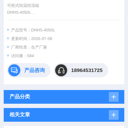
可程式恒温恒湿箱
DHHS-4050L
该系列产品恒温恒湿试验机，主要用于模拟电子仪器仪表、新型
材料、电工、车辆、金属、电子产品、航空航天材料等在运输、
产品型号：DHHS-4050L
储存、使用过程中可能会遇到的严酷高温、低温或湿热环境；或
更新时间：2026-07-08
高温、低温、湿热交变环境下，检验材料、配件或仪器设备耐高
温、耐寒、耐湿热性能及可能造成的损坏寿命缩减等。
厂商性质：生产厂家
访问量：584
产品咨询
18964531725
产品分类
相关文章