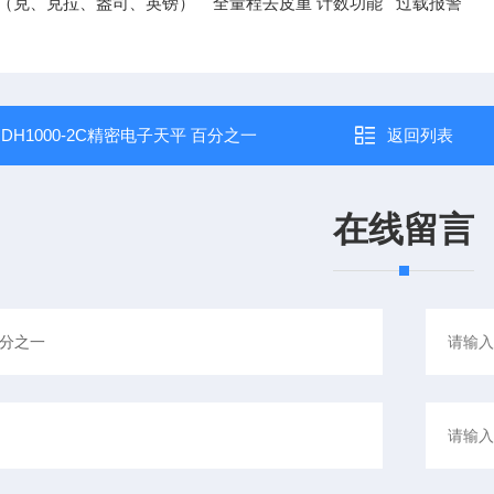
（克、克拉、盎司、英镑） 全量程去皮重 计数功能 过载报警
：
DH1000-2C精密电子天平 百分之一
返回列表
在线留言