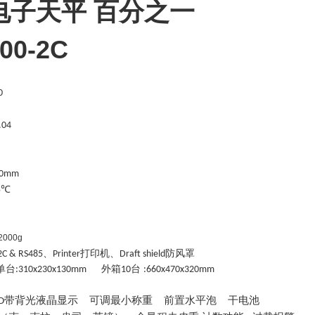
电子天平 百分之一
00-2C
0
.04
30mm
5℃
2
000g
、
打印机、
防风罩
2C & RS485
Printer
Draft shield
单台
外箱
台
:310x230x130mm
10
:660x470x320mm
g
带背光液晶显示 可调最小称重 前置水平泡 干电池
D