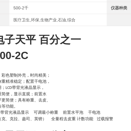
500-2千
仪器种类
医疗卫生,环保,生物产业,石油,综合
电子天平 百分之一
00-2C
，彩色塑制外壳，时尚精美；
称重精准稳定；配置干电池，
用；
带背光液晶显示，
LCD
重简便，显示直观；前置水
平更简便；具有称重、去皮、
换等功能。
带背光液晶显示 可调最小称重 前置水平泡 干电池
D
（克、克拉、盎司、英镑）
全量程去皮重
计数功能
过载报警