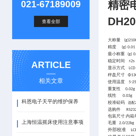
精密
021-67189009
DH20
查看全部
大称量
(g)
2
10
精度
(g)
0.01
最小称重
(g)
0
稳定时间
≤2s
ARTICLE
显示方式
LCD
秤盘尺寸
Φ1
相关文章
使用温度
5-2
重复性
0.02g
线性
0.03g
科恩电子天平的维护保养
校准砝码
选配
选购件
RS23
包装尺寸
内箱
上海恒温摇床使用注意事项
毛重
2.0/22k
外部校准
LC