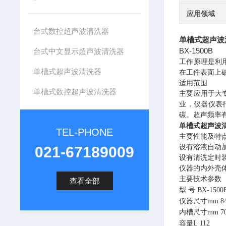
应用领域
台式数控超声波清洗器
单槽式超声波
BX-1500B
台式中文显示超声波清洗器
工作原理是利
单槽式超声波清洗器
在工件表面上
适用范围
单槽式数控超声波清洗器
主要应用于大
业，仪器仪表
碳。超声频率
单槽式超声波
TEL-PHONE
主要性能及特
设有溶液自动
021-67189009
设有清洗定时
仪器的内外壳
主要技术参数
查看全部
型
号
BX-1
5
00
仪器尺寸
mm
8
内槽尺寸
mm
7
容量
L
112