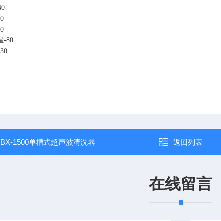
40
00
00
温
-80
-30
：
BX-1500单槽式超声波清洗器
返回列表
在线留言