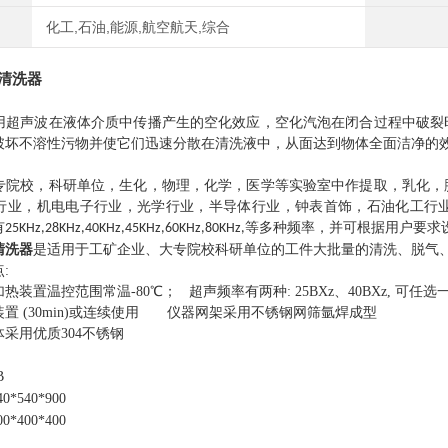
化工,石油,能源,航空航天,综合
清洗器
用超声波在液体介质中传播产生的空化效应，空化汽泡在闭合过程中破裂
破坏不溶性污物并使它们迅速分散在清洗液中，从面达到物体全面洁净的
专院校，科研单位，生化，物理，化学，医学等实验室中作提取，乳化，
行业，机电电子行业，光学行业，半导体行业，钟表首饰，石油化工行
有
等多种频率，并可根据用户要求
25KHz,28KHz,40KHz,45KHz,60KHz,80KHz,
清洗器
是适用于工矿企业、大专院校科研单位的工件大批量的清洗、脱气
点
:
加热装置温控范围常温
-80℃； 超声频率有两种: 25BXz、40BXz, 可任选
装置
(30min)或连续使用 仪器网架采用不锈钢网筛氩焊成型
体采用优质
304不锈钢
B
40*
5
40*900
00*
4
00*400