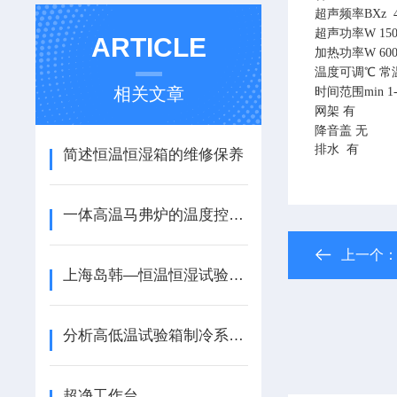
超声频率
BXz
超声功率
W
1
5
ARTICLE
加热功率
W
60
温度可调
℃
常
相关文章
时间范围
min
1
网架
有
降音盖
无
排水
有
简述恒温恒湿箱的维修保养
一体高温马弗炉的温度控制器
上一个
上海岛韩—恒温恒湿试验箱的温度测量
分析高低温试验箱制冷系统堵塞原因及处理
超净工作台