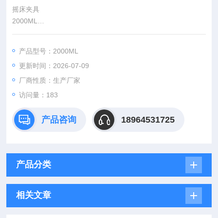
摇床夹具
2000ML
广泛应用于对温度、震荡频率有着较高要求的生物、化学反应、
细菌培养、发酵、杂交以及酶、细胞组织研究等，可对微生物细
产品型号：2000ML
胞与各类菌种作运动培养也可作静态培养，在生物、分子、医
更新时间：2026-07-09
学、制药、食品、环保等研究、应用领域有着广泛而重要的应
用。
厂商性质：生产厂家
访问量：183
产品咨询
18964531725
产品分类
相关文章