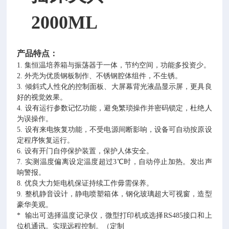
2000ML
产品特点：
1.
集恒温培养箱与振荡器于一体，节约空间，功能多投资少。
2.
外壳为优质钢板制作、不锈钢腔体组件，不生锈。
3.
倾斜式人性化的控制面板、大屏幕背光液晶显示屏，更具良
好的视觉效果。
4.
设有运行参数记忆功能，避免繁琐操作并密码锁定，杜绝人
为误操作。
5.
设有来电恢复功能，不受电源间断影响，设备可自动按原设
定程序恢复运行。
6.
设有开门自停保护装置，保护人体安全。
7.
实测温度偏离设定温度超过3℃时，自动停止加热。发出声
响警报。
8.
优良大力矩电机保证持续工作毋需保养。
9.
整机静音设计，静电喷塑箱体，钢化玻璃超大可视窗，造型
豪华美观。
* 输出可选择温度记录仪，微型打印机或选择RS485接口和上
位机通讯。实现远程控制。（定制