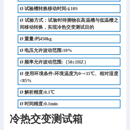
Ø
试验槽转换移动时间:≦10S
Ø
试验方式：试验时待测物在高温槽与低温槽之
间移动转换，实现冷热
交变
测试目的
Ø
重量
:
约
450
kg
Ø
电压允许波动范围
:10%
Ø
频率允许波动范围
:
（
50
±
1HZ
）
Ø
使用环境条件
:
环境温度为
0~+35
℃、相对湿度
<85%
Ø
解析精度
:0.1
℃
Ø
时间精度
:0.1min
冷热交变测试箱