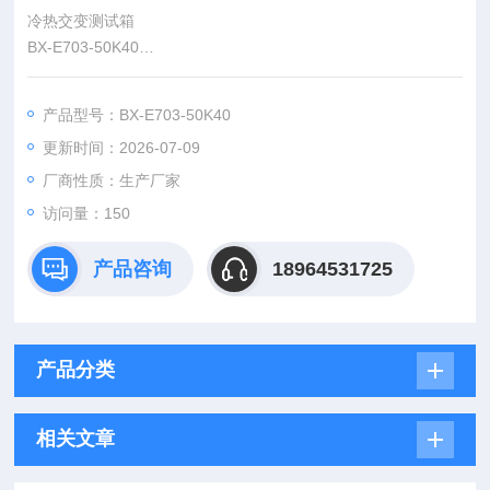
冷热交变测试箱
BX-E703-50K40
是金属、塑料、橡胶、电子等材料行业的测试设备，以待测物品
不动之方式来测试因高低温急速变化而对产品是否造成不良的影
产品型号：BX-E703-50K40
响。一般用于电子产品、汽车零件及高科技产品等；需要苛刻的
更新时间：2026-07-09
环境条件测试及高信耐性需求的检验。全部功能采用计算机控
制，
厂商性质：生产厂家
访问量：150
产品咨询
18964531725
产品分类
相关文章