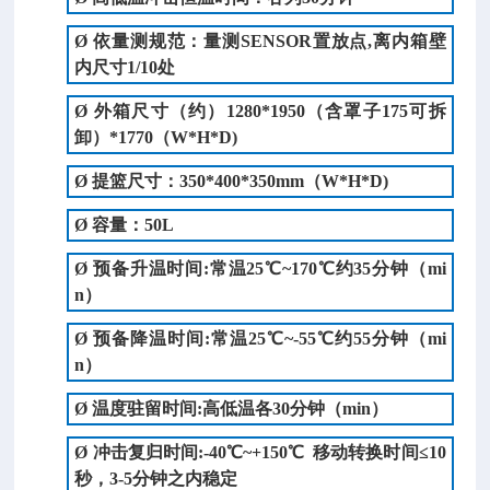
Ø
依量测规范：量测SENSOR置放点,离内箱壁
内尺寸1/10处
Ø
外箱尺寸
（
约
）
1280*1950（含罩子175可拆
卸）*1770
（W*H*D)
Ø
提篮
尺寸
：
350
*
400
*
35
0mm（W*H*D)
Ø
容量：
50L
Ø
预备升温时间:常温25℃~1
7
0℃约35分钟（mi
n）
Ø
预备降温时间:常温25℃~-
55
℃约
55
分钟（mi
n）
Ø
温度驻留时间:高低温各30分钟（min）
Ø
冲击复归时间:-
40
℃~
+15
0℃ 移动转换时间≤10
秒，3
-5
分钟之内稳定