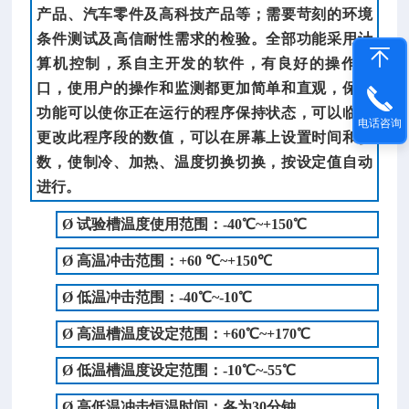
产品、汽车零件及高科技产品等；需要苛刻的环境
条件测试及高信耐性需求的检验。全部功能采用计
算机控制，系自主开发的软件，有良好的操作接
口，使用户的操作和监测都更加简单和直观，保持
功能可以使你正在运行的程序保持状态，可以临时
电话咨询
更改此程序段的数值，可以在屏幕上设置时间和参
数，使制冷、加热、温度切换切换，按设定值自动
进行。
Ø
试验槽温度使用范围：-
40
℃~
+15
0℃
Ø
高温冲击范围：+
6
0
℃~
+15
0℃
Ø
低温冲击范围：-
40
℃~-10℃
Ø
高温槽温度设定范围：+
6
0℃~
+
1
70
℃
Ø
低温槽温度设定范围：-10℃~-
55
℃
Ø
高低温冲击恒温时间：各为30分钟