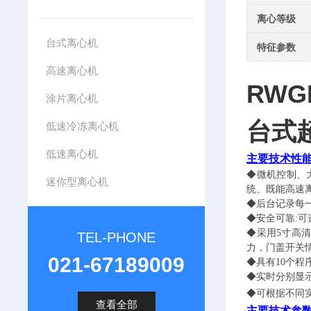
离心等级
台式离心机
特征参数
高速离心机
RWG
涂片离心机
台式
低速冷冻离心机
低速离心机
主要技术性
◆微机控制、
迷你型离心机
统、既能高速
◆后台记录每
◆安全可靠
:
可
◆采用
5
寸高清
TEL-PHONE
力，门盖开关
021-67189009
◆具有
10
个程
◆实时分别显
◆
可根据不同
查看全部
主要技术参