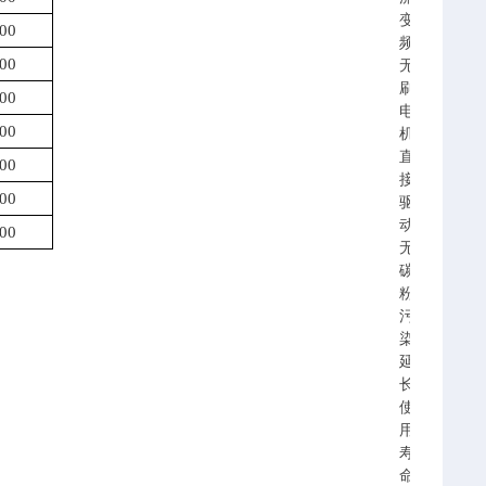
变
00
频
00
无
刷
00
电
00
机
直
00
接
00
驱
动、
00
无
碳
粉
污
染、
延
长
使
用
寿
命、