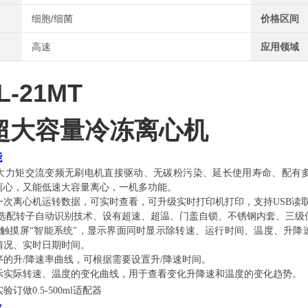
细胞/细菌
价格区间
高速
应用领域
L-21MT
超大容量冷冻离心机
能
大力矩交流变频无刷电机直接驱动、无碳粉污染、延长使用寿命、配有
离心，又能低速大容量离心，一机多功能。
一次离心机运转数据，可实时查看，可升级实时打印机打印，支持
USB
读
选配转子自动识别技术、设有超速、超温、门盖自锁、不锈钢内套、三级
触摸屏“智能系统"，显示界面同时显示除转速、运行时间、温度、升降
情况、实时日期时间
。
序的升
/
降速率曲线，可根据需要设置升
/
降速时间。
示实际转速、温度的变化曲线，用于查看变化升降速和温度的变化趋势。
实验订做
0.5-500ml
适配器
数