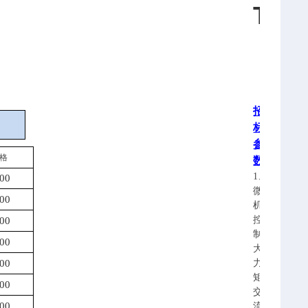
T
招
标
参
格
数
1、
00
微
00
机
控
00
制、
00
大
00
力
矩
00
交
00
流