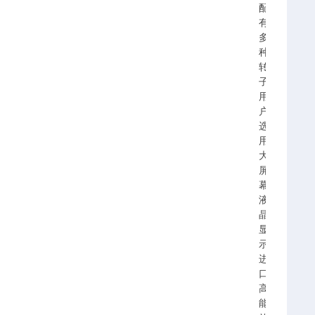
配
有
多
种
转
子
用
户
选
用、
大
屏
幕
液
晶
显
示、
进
口
高
能