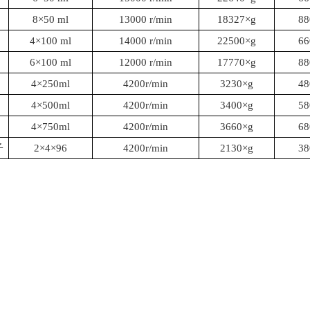
8×50 ml
13000 r/min
18327×g
88
4×100 ml
14000 r/min
22500×g
66
6×100 ml
12000 r/min
17770×g
88
4×250ml
4200r/min
3230×g
48
4×500ml
4200r/min
3400×g
58
4×750ml
4200r/min
3660×g
68
子
2×4×96
4200r/min
2130×g
38