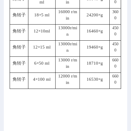
ml
in
0
品
的
16000 r/m
360
角转子
18×5 ml
24200×g
分
in
0
离、
13000r/mi
450
提
角转子
12×10ml
16460×g
n
0
纯。
13000r/mi
450
2、
角转子
12×15 ml
19460×g
n
0
微
机
13000 r/m
660
角转子
6×50 ml
18710×g
控
in
0
制、
12000 r/m
660
大
角转子
4×100 ml
16530×g
in
0
力
矩
交
流
变
频
无
刷