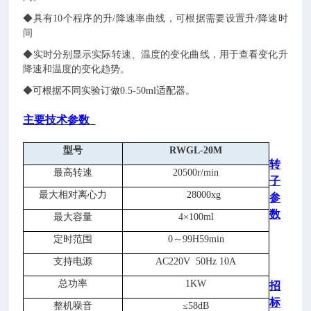
◆具有
10
个程序的升
/
降速率曲线，可根据需要设置升
/
降速时
间
◆实时分别显示实际转速、温度的变化曲线，用于查看变化升
降速和温度的变化趋势。
◆
可根据不同实验订做
0.5-
50
ml
适配器
。
主要
技术参数
型号
RW
GL-20M
转
最高转速
205
00r/min
子
最大相对离心力
28000x
g
参
数
最大容量
4
×
100
ml
定时范围
0
～
99
H59
min
支持
电源
AC220
V
50Hz
10
A
总功率
1KW
招
标
整机噪音
≤58
dB