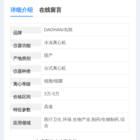
详细介绍
在线留言
DAOHAN/岛韩
品牌
冷冻离心机
仪器功能
国产
产地类别
台式离心机
仪器种类
细胞/细菌
离心等级
3万-5万
价格区间
高速
特征参数
医疗卫生,环保,生物产业,制药/生物制药,综
应用领域
合