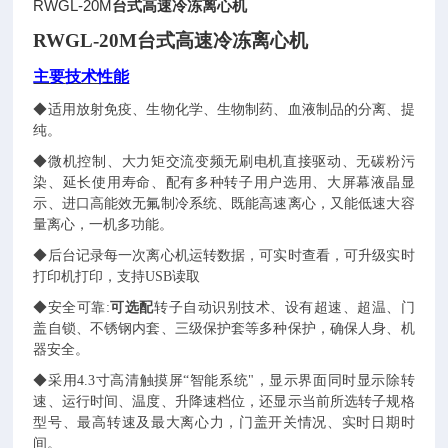
RWGL-20M
台式高速冷冻离心机
RW
GL-20M
台式高速冷冻离心机
主要
技术性能
◆适用放射免疫、生物化学、生物制药、血液制品的分离、提
纯。
◆微机控制、大力矩交流变频无刷电机直接驱动、无碳粉污
染、延长使用寿命、配有多种转子用户选用、大屏幕液晶显
示、进口高能效无氟制冷系统、既能高速离心，又能低速大容
量离心，一机多功能
。
◆后台记录每一次离心机运转数据，可实时查看，可升级实时
打印机打印，支持
USB
读取
◆安全可靠
:
可选配
转子自动识别技术、设有超速、超温、门
盖自锁、不锈钢内套、三级保护套等多种保护，确保人身、机
器安全
。
◆采用
4.3
寸高清触摸屏
“智能系统"，显示界面同时显示除转
速、运行时间、温度、升降速档位，
还显示当前所选转子规格
型号、最高转速及最大离心力，门盖开关情况、实时日期时
间
。