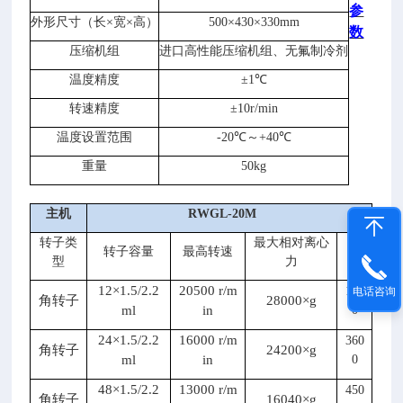
参
外形尺寸
（长
×
宽
×
高）
500
×
430
×
330
mm
数
压缩机组
进口高性能压缩机组
、无氟制冷剂
1、
温
度
精度
±1℃
适
用
转速精度
±
1
0r/min
放
温度
设置
范围
-
20
℃～
+40
℃
射
免
重量
50
kg
疫、
生
主机
RW
GL-20M
物
化
转子类
最大相对离心
价
转子容量
最高转速
学、
型
力
格
生
12×1.5/2.2
20500 r/m
160
电话咨询
物
角转子
28000×g
ml
in
0
制
药、
24×1.5/2.2
16000 r/m
360
角转子
24200×g
血
ml
in
0
液
48×1.5/2.2
13000 r/m
450
制
角转子
16040×g