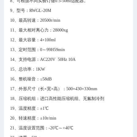
8、
可根据不同实验订做
0.5-
50
ml
适配器
。
9、
型号：
RWGL-20M
10、
最高转速：
20500r/min
11、
最大相对离心力：
28000xg
12、
最大容量：
4×100ml
13、
定时范围：
0～99H59min
14、
支持电源：
AC220V 50Hz 10A
15、
总功率：
1KW
16、
整机噪音：
≤58dB
17、
外形尺寸（长
×宽×高）：500×430×330mm
18、
压缩机组：进口高性能压缩机组、无氟制冷剂
19、
温度精度：
±1℃
20、
转速精度：
±10r/min
21、
温度设置范围：
-20℃～+40℃