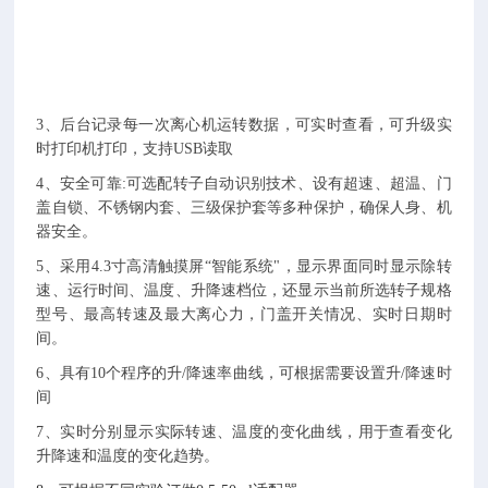
机
多
功
能
。
3、
后台记录每一次离心机运转数据，可实时查看，可升级实
时打印机打印，支持
USB
读取
4、
安全可靠
:
可选配
转
子自动识别技术、设有超速、超温、门
盖自锁、不锈钢内套、三级保护套等多种保护，确保人身、机
器安全
。
5、
采用
4.3
寸高清触摸屏
“智能系统"，显示界面同时显示除转
速、运行时间、温度、升降速档位，
还显示当前所选转子规格
型号、最高转速及最大离心力，门盖开关情况、实时日期时
间
。
6、
具有
10
个程序的升
/
降速率曲线，可根据需要设置升
/
降速时
间
7、
实时分别显示实际转速、温度的变化曲线，用于查看变化
升降速和温度的变化趋势。