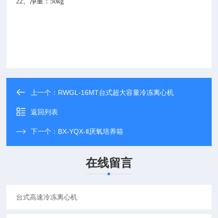
22、
净重：
50kg
上一个：
RWGL-16MT台式超大容量冷冻离心机
返回列表
下一个：
BX-YQX-Ⅱ厌氧培养箱
在线留言