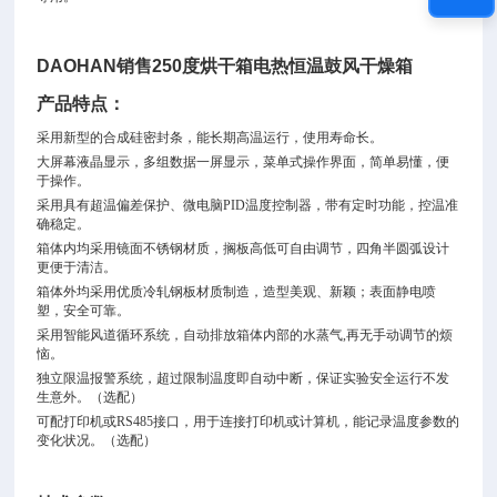
DAOHAN销售250度烘干箱电热恒温鼓风干燥箱
产品特点：
采用新型的合成硅密封条，能长期高温运行，使用寿命长。
大屏幕液晶显示，多组数据一屏显示，菜单式操作界面，简单易懂，便
于操作。
采用具有超温偏差保护、微电脑PID温度控制器，带有定时功能，控温准
确稳定。
箱体内均采用镜面不锈钢材质，搁板高低可自由调节，四角半圆弧设计
更便于清洁。
箱体外均采用优质冷轧钢板材质制造，造型美观、新颖；表面静电喷
塑，安全可靠。
采用智能风道循环系统，自动排放箱体内部的水蒸气,再无手动调节的烦
恼。
独立限温报警系统，超过限制温度即自动中断，保证实验安全运行不发
生意外。（选配）
可配打印机或RS485接口，用于连接打印机或计算机，能记录温度参数的
变化状况。（选配）