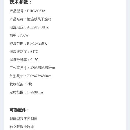
技术参数：
产品型号：
DHG-9053A
产品名称：恒温鼓风干燥箱
电源电压
：AC220V 50HZ
功率
：750W
控温范围
：RT+10~2
5
0
℃
恒温波动度
：
±
1
℃
温度分辨率
：0.1
℃
工作室尺寸：420*350*350
mm
外形尺寸
：
700*475*450
mm
载物托架：
2
块
定时范围：
1~9999min
可选配件：
智能型程序控制器
独立限温控制器