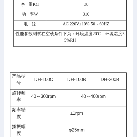
净 重
KG
30
功 率
W
310
电 源
AC 220V±10% 50～60HZ
性能参数测试在空载条件下为：环境温度20℃，环境湿度5
5
%RH
产品型
DH-100C
DH-100B
DH-200B
号
旋转频
40～300rpm
40～400rpm
率
频率精
±1rpm
度
摆振幅
φ25mm
度