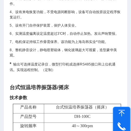
作。
4、设有来电恢复功能，不受电源间断影响，设备可自动按原设定程序恢
复运行。
5、设有开门自停保护装置，保护人体安全。
6、实测温度偏离设定温度超过3℃时，自动停止加热。发出声响警报。
7、电机保证持续工作毋需保养。
该功能为上海岛韩实业*功能。
8、整机静音设计，静电喷塑箱体，钢化玻璃超大可视窗，造型豪华美
观。
*
输出可选择温度记录仪，微型打印机或选择RS485接口和上位机通
讯。实现远程控制。（定制）
台式恒温培养振荡器/摇床
技术参数
产品名称
台式恒温培养振荡器
（摇床）
产品型号
DH-100C
旋转频率
40～300rpm