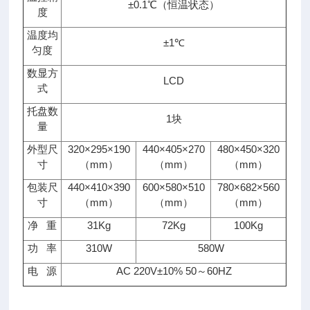
±0.1℃（恒温状态）
度
温度均
±1℃
匀度
数显方
LCD
式
托盘数
1块
量
外型尺
320×295×190
440×405×270
480×450×320
寸
（mm）
（mm）
（mm）
包装尺
440×410×390
600×580×510
780×682×560
寸
（mm）
（mm）
（mm）
净 重
31Kg
72Kg
100Kg
功 率
310W
580W
电 源
AC 220V±10% 50～60HZ