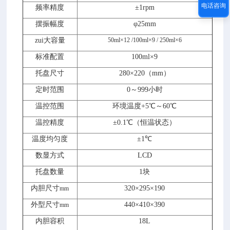
电话咨询
频率精度
±1rpm
摆振幅度
φ25mm
zui大容量
50ml×12
/
100ml×9
/
250ml×6
标准配置
100ml×9
托盘尺寸
280×220（mm）
定时范围
0～999小时
温控范围
环境温度+5℃～60℃
温控精度
±0.1℃（恒温状态）
温度均匀度
±1℃
数显方式
LCD
托盘数量
1块
内胆
尺寸
320×295×190
mm
外型尺寸
440×410×390
mm
内胆容积
18L