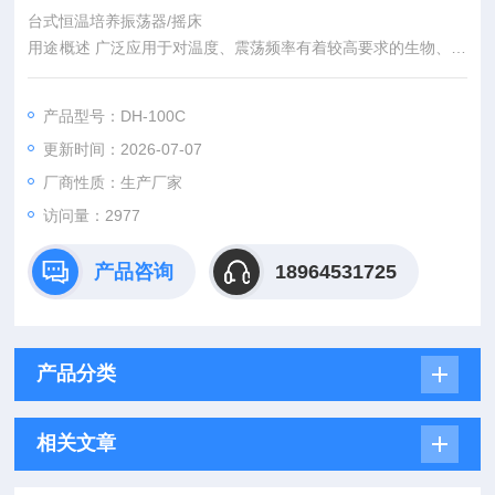
台式恒温培养振荡器/摇床
用途概述 广泛应用于对温度、震荡频率有着较高要求的生物、化
学反应、细菌培养、发酵、杂交以及酶、细胞组织研究等，可对
微生物细胞与各类菌种作运动培养也可作静态培养，在生物、分
产品型号：DH-100C
子、医学、制药、食品、环保等研究、应用领域有着广泛而重要
更新时间：2026-07-07
的应用。
厂商性质：生产厂家
访问量：2977
产品咨询
18964531725
产品分类
相关文章