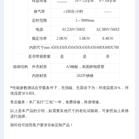
转盘转速
10～12r.p.m.
9
～1
0
r.p.m.
——
换气率
≤100次/小时
——
定时范围
1～9999min
电源
AC220V/50HZ
AC380V/50HZ
额定功率
2.0KW
1.8
KW
8.4
KW
内胆尺寸mm
450X450X450
450X450X450
600
X
600
X
700
是否带观察窗
是
是
否
箱体结构
外壳材质
A3钢板，表面静电喷塑
内胆材质
202不锈钢
*
性能参数测试在空载条件下，无强磁、无震动下为：环境温度20％，环
境湿度50％RH。
售后服务：本厂实行“三包"一年，免费保修，终身维修。
以上是本产品的介绍，如需要其他尺寸的老化试验箱，可参照如上表格
进行选择。
我司也可按照客户要求非标定制产品！