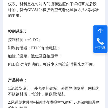
仪表、材料是在对箱内气流和温度作了详细研究后设
计的，符合GB3512<橡胶热空气老化试验方法>等标准
的要求。
控制系统：
控制精度：±0.1℃
；
测温传感器：PT100铂金电阻
；
电话咨询
触控式设定、数位及直接显示
；
P.I.D自动演算功能，可减少人为设定时带来之不便
。
产品特点：
1.流线型设计
，
外壳冷轧钢板
，
表面静电喷塑
，
内胆为
不锈钢材质
，
*设计
，
更容易清洁
。
2.风道结构能够强制对流模拟空气循环
，
确保内胆温度