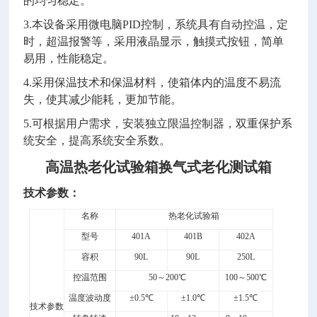
的均匀稳定
。
3.本设备采用微电脑PID控制
，
系统具有自动控温
，
定
时
，
超温报警等
，
采用液晶显示
，
触摸式按钮
，
简单
易用
，
性能稳定
。
4.采用保温技术和保温材料，使箱体内的温度不易流
失，使其减少能耗，更加节能
。
5.可根据用户需求
，
安装独立限温控制器
，
双重保护系
统安全
，
提高系统安全系数
。
高温热老化试验箱换气式老化测试箱
技术参数：
名称
热老化试验
箱
型号
401
A
401
B
402A
容积
90L
90L
250
L
控温范围
50～200℃
100～500℃
温度波动度
±0.5℃
±1.0℃
±1.5℃
技术参数