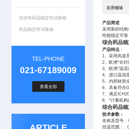
应用领域
综合性药品稳定性试验箱
产品简述
药品稳定性试验箱
采用新的结构
性能稳定可靠
综合药品稳
产品特点
：
1、采用风道
TEL-PHONE
2、欧洲*全
021-67189009
3、欧洲*温
4、进口温湿
5、内胆材质
查看全部
6、具备符合
7、满足ICH20
8、*计量机
综合药品稳
技术参数：
名称及型号：
ARTICLE
0
控温范围：