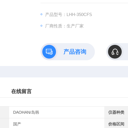
境创造评测条件，并参照执行GB10586-8
验、长期试验、高温或高湿试验，适用于制药
产品型号：LHH-350CFS
厂商性质：生产厂家
产品咨询
在线留言
DAOHAN/岛韩
仪器种类
国产
价格区间