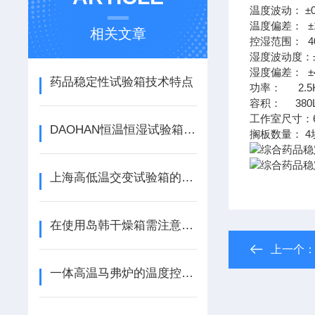
±
温度波动：
±
温度偏差：
相关文章
4
控湿范围：
湿度波动度：
±
湿度偏差：
药品稳定性试验箱技术特点
2.5
功率：
380
容积：
工作室尺寸：
DAOHAN恒温恒湿试验箱湿度及排气量
4
搁板数量：
上海高低温交变试验箱的使用结构特点有着哪些不同之处
在使用岛韩干燥箱需注意事项
上一个
一体高温马弗炉的温度控制器