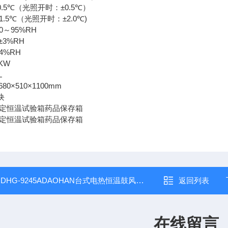
0.5℃
±0.5℃
（光照开时：
）
1.5℃
±2.0℃)
（光照开时：
0～95%RH
±3%RH
4%RH
KW
L
680×510×1100mm
块
：
DHG-9245ADAOHAN台式电热恒温鼓风干燥箱
返回列表
在线留言