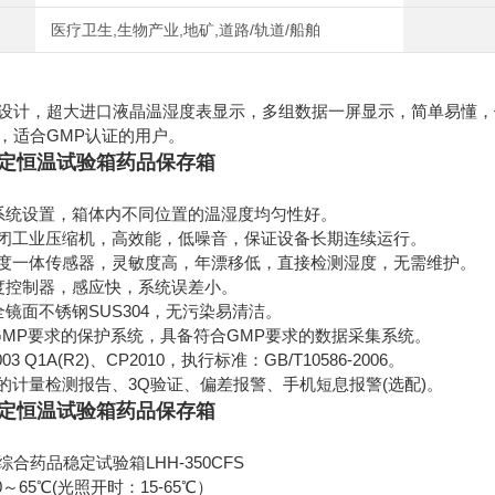
医疗卫生,生物产业,地矿,道路/轨道/船舶
设计，超大进口液晶温湿度表显示，多组数据一屏显示，简单易懂，
GMP
，适合
认证的用户。
定恒温试验箱药品保存箱
系统设置，箱体内不同位置的温湿度均匀性好。
封闭工业压缩机，高效能，低噪音，保证设备长期连续运行。
湿度一体传感器，灵敏度高，年漂移低，直接检测湿度，无需维护。
度控制器，感应快，系统误差小。
全镜面不锈钢SUS304，无污染易清洁。
GMP要求的保护系统，具备符合GMP要求的数据采集系统。
03 Q1A(R2)、CP2010，执行标准：GB/T10586-2006。
构的计量检测报告、3Q验证、偏差报警、手机短息报警(选配)。
定恒温试验箱药品保存箱
LHH-350CFS
综合
药品稳定试验箱
～65℃(光照开时：15-65℃）