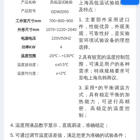
产品名称
高低温试验箱
上海高低温试验箱用途
及特点：
产品型号
GDW2050
1.
主要部件采用进口
工作室尺寸
mm
700
×
800
×
900
件，性能优异，外观美
外形尺寸
mm
1070
×
1220
×
2040
观，可靠性好，是实验
电源
电压
220V/50HZ
室环境试验设备的理想
选择。
功率
KW
4
温度范围
-20
℃
～
+130
℃
2.
具有较宽的温度控制范
围，可满足用户的各种
温度波动度：
≤±0.5
℃
需求；特殊规格要求可
温度均匀度：
≤+2
℃
至电上海岛韩商议。
3.
采用*的平衡调温方
式，具有稳定平衡的加
热能力，可进行高精
密、高稳定的温度控
制；
4.
温度用液晶数字显示，直观易读，准确稳定；
5.
可通过调节温度误差值，满足您更为准确的试验条件；