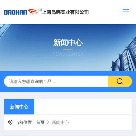
新闻中心
NEWS CENTER
新闻中心
当前位置：
首页
新闻中心