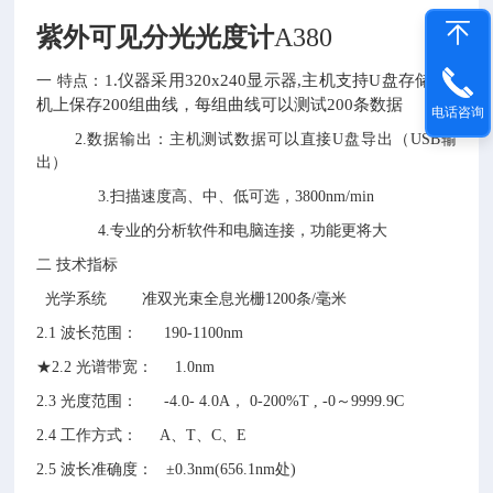
紫外可见分光光度计
A380
1.仪器采用
320
x
240
显示器,主机支持U盘存储,
主
一
特点：
机上保存2
0
0组曲线，每组曲线可以测试2
0
0条数据
电话咨询
2.数据输出：主机测试数据可以直接U盘导出（USB输
出）
3.扫描速度高、中、低可选，3800nm/min
4.专业的分析软件和电脑连接，功能更将大
二
技术指标
光学系统
准双光束
全息光栅
1200条/毫米
2.1 波长范围： 190-1100nm
★2.2 光谱带宽： 1.0nm
2.3 光度范围： -4.0- 4.0A， 0-200%T , -0～9999.9C
2.4 工作方式： A、T、C、E
2.5 波长准确度： ±0.3nm(656.1nm处)