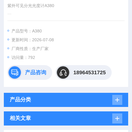
紫外可见分光光度计A380
一 特点：1.仪器采用320x240显示器,主机支持U盘存储, 主机上
保存200组曲线，每组曲线可以测试200条数据
产品型号：A380
更新时间：2026-07-08
2.数据输出：主机测试数据可以直接U盘导出（USB输出）
厂商性质：生产厂家
3.扫描速度高、中、低可选，3800nm/min
访问量：792
4.专业的分析软件和电脑连接，功能更将大
产品咨询
18964531725
产品分类
相关文章