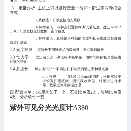
★三．主机基本功能
3.1 定量分析 主机上可以进行定量
一阶和一阶过零两种拟合
方式
a
.
系数法：可以直接输入系数
b
.
标样读入：
2
到
8
点配置标样测试吸光度。建立
A=K1*
C+K0,
可以查找原始数据，图谱曲线
c
.
标样输入：直接输入样品的浓度和吸光度建立标准曲
线进行测试
3.2 光度测量
定波长下测试样品的吸光度、透过率和能量
3.3 动力学
固定波长点下测试待测杨平在一段时间内的吸光度或透
过率的变化
3.4 多波长
可以测试
16个不同波长下样品的透过率和吸光度
3.5
扫描
在
190-1100nm范围内，根据实验要
求设置扫描区间，测试吸收峰值，对图谱进行求
导，数学运算等数据处理
四
配置清单：
1-5厘米架子一个，石英比色皿2支，玻璃比色皿
4支，分析软件一套
紫外可见分光光度计
A380