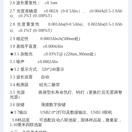
2.6 波长重复性： ≤0.1nm
2.7
光度准确度
±
0.002A
（
0-0.5Abs
）
、
±
0.00
4A(0.5-1.0Ab
s)
、
±
0.
2
%T (0-100%T)
2.8 光度重复性
0.001Abs(0-0.5Abs)
、
0.00
2Abs(0.5-1.0Ab
s)
、
≤
0.1%T (0-100%T)
2.9 稳定性
0.00
03
Abs/h(500nm
处
)
3.0 基线平直度 ±
0.0004
Abs
★
3.1 杂散光
≤
0.03%T@ (220nm,360nm
处
）
3.1 噪声
±
0.000
2
Abs
★
3.2
显示方式
320
*
240
显示
3.3 波长设置
自动
3.4 检测器
硅光二极管
3.5 光源
插座型长寿命氘灯、钨灯（更换灯后无需调整
光源）
3.6 按键
薄膜数字按键
★
3.7输出
USB2.0*2打印及数据输出、USB1.0联机
3.8样品室
可选配自动八联池架，固体样品架，微量架，
1-10
厘米四联池架