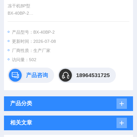
冻干机BP型
BX-40BP-2
3-4排气温度调节系统：
当冷冻机排气温度过高时（超过设定值），该系统自动启动冷却
产品型号：BX-40BP-2
系统，防止高压部分超温运行。为实现冻干机的无人操作创造条
更新时间：2026-07-08
件。
3-5防湿冲程调节系统：
厂商性质：生产厂家
当冷冻机处于高负荷运行状态时，该系统可自动进入调整程序，
访问量：502
以防湿冲程甚至“液击"现象发生。为实现冻干机的无人操作创造
条件。
产品咨询
18964531725
产品分类
相关文章