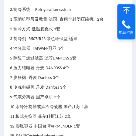
制冷系统
3.
Refrigeration system
压缩机型号及数量
法国
泰康全封闭压缩机
台
1
2
制冷方式 低温复叠式
套
2
1
电话咨询
制冷剂
绿色环保型
适量
3
R507/R23
油分离器
冠亚
个
4
TAIWAN\
1
除酸干燥过滤器
滤芯
套
5
DANFOSS
2
压力继电器
丹麦
个
6
DANFOSS
4
膨胀阀
丹麦
个
7
Danfoss
3
冷冻电磁阀
丹麦
个
8
Danfoss
3
气液分离器 国产卓尔
个
9
2
水冷冷凝器或风冷冷凝器 国产江苏
套
10
1
板式交换器 菲尔科斯江苏
套
11
2
膨胀容器
中国台湾
套
12
AIRMENDER
1
技术优势