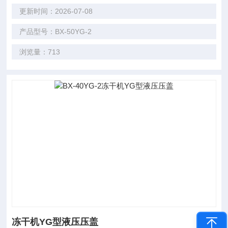
更新时间：2026-07-08
产品型号：BX-50YG-2
浏览量：713
冻干机YG型液压压盖