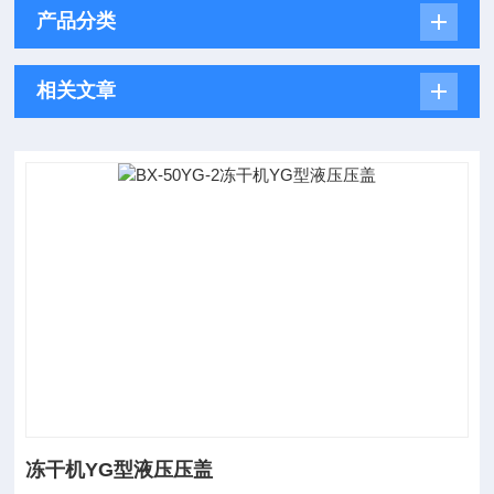
产品分类
相关文章
冻干机YG型液压压盖