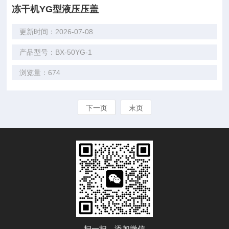
冻干机YG型液压压盖
更新时间：2026-07-08
产品型号：BX-50YG-1
浏览量：674
下一页
末页
扫一扫，添加微信