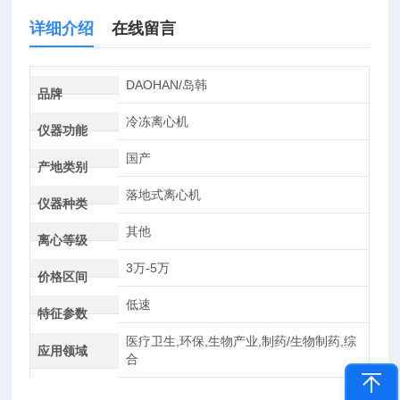
详细介绍
在线留言
DAOHAN/岛韩
品牌
冷冻离心机
仪器功能
国产
产地类别
落地式离心机
仪器种类
其他
离心等级
3万-5万
价格区间
低速
特征参数
医疗卫生,环保,生物产业,制药/生物制药,综
应用领域
合