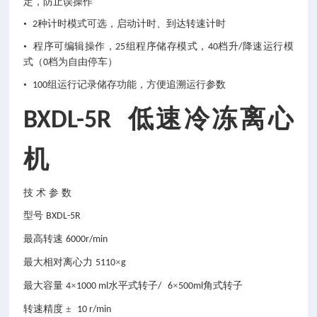
定，防止误操作
•
种计时模式可选，启动计时、到达转速计时
2
• 程序可编辑操作，
组程序储存模式，
档升
降速运行模
25
40
/
式（
档为自由停车）
0
•
组运行记录储存功能，方便追溯运行参数
100
低速冷冻离心
BXDL-5R
机
技
术
参
数
型号
BXDL-5R
最高转速
6000r/min
最大相对离心力
×
5110
g
最大容量
×
水平式转子
×
角式转子
4
1000 ml
/ 6
500ml
转速精度
±
10 r/min