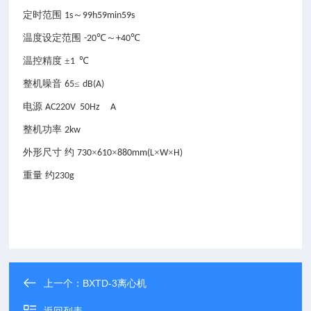
定时范围
～
1s
99h59min59s
温度设定范围
℃～
℃
-20
+40
温控精度
±
℃
1
整机噪音
≤
65
dB(A)
电源
AC220V 50Hz A
整机功率
2kw
外形尺寸
约
×
×
×
×
730
610
880mm(L
W
H)
重量
约
230g
上一个：
BXTD-3离心机