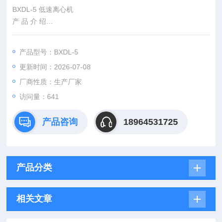
BXDL-5 低速离心机
产 品 介 绍
广泛应用于生物化学、临床医学、基因工程、蛋白核酸及PCR实
验室等领域；适用于高等院校科研单位及各级医院。
产品型号：BXDL-5
产 品 性 能
更新时间：2026-07-08
• 微机控制，高效能变频电机
厂商性质：生产厂家
访问量：641
产品咨询
18964531725
产品分类
相关文章