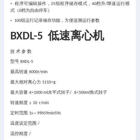
• 程序可编辑操作，
组程序储存模式，
档升
降速运行模
25
40
/
式（
档为自由停车）
0
•
组运行记录储存功能，方便追溯运行参数
100
低速离心机
BXDL-5
技
术
参
数
型号
BXDL-5
最高转速
6000r/min
最大相对离心力
×
5110
g
最大容量
×
水平式转子
×
角式转子
4
1000 ml
/ 6
500ml
转速精度
±
10 r/min
定时范围
～
1s
99h59min59s
温度设定范围
/
温控精度
/