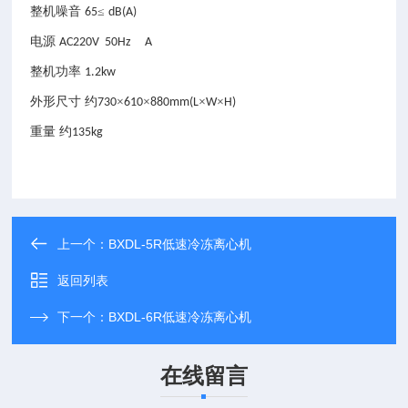
整机噪音
≤
65
dB(A)
电源
AC220V 50Hz A
整机功率
1.2kw
外形尺寸
约
×
×
×
×
730
610
880mm(L
W
H)
重量
约
135kg
上一个：
BXDL-5R低速冷冻离心机
返回列表
下一个：
BXDL-6R低速冷冻离心机
在线留言