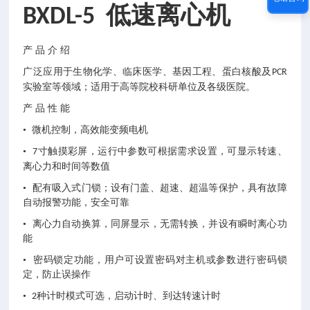
低速离心机
BXDL-5
产
品
介
绍
广泛应用于生物化学、临床医学、基因工程、蛋白核酸及
PCR
实验室等领域；适用于高等院校科研单位及各级医院。
产
品
性
能
• 微机控制，高效能变频电机
•
寸触摸彩屏，运行中参数可根据需求设置，可显示转速、
7
离心力和时间等数值
• 配有吸入式门锁；设有门盖、超速、超温等保护，具有故障
自动报警功能，安全可靠
• 离心力自动换算，同屏显示，无需转换，并设有瞬时离心功
能
• 密码锁定功能，用户可设置密码对主机或参数进行密码锁
定，防止误操作
•
种计时模式可选，启动计时、到达转速计时
2