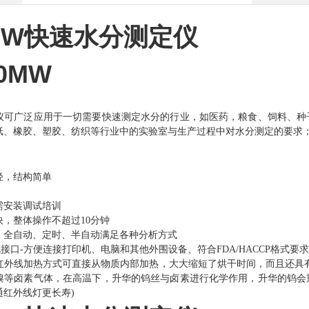
-MW快速水分测定仪
50MW
仪可广泛应用于一切需要快速测定水分的行业，如医药，粮食、饲料、种
纸、橡胶、塑胶、纺织等行业中的实验室与生产过程中对水分测定的要求
轻，结构简单
需安装调试培训
快，整体操作不超过10分钟
，全自动、定时、半自动满足各种分析方式
通讯接口-方便连接打印机、电脑和其他外围设备、符合FDA/HACCP格式要
红外线加热方式可直接从物质内部加热，大大缩短了烘干时间，而且还具
溴等卤素气体，在高温下，升华的钨丝与卤素进行化学作用，升华的钨会
通红外线灯更长寿)