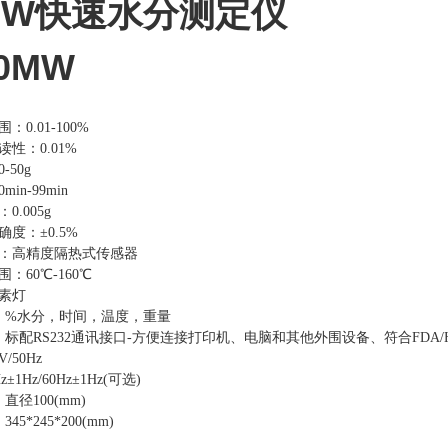
-MW快速水分测定仪
50MW
0.01-100%
性：0.01%
-50g
in-99min
.005g
度：±0.5%
器：高精度隔热式传感器
：60℃-160℃
素灯
：%水分，时间，温度，重量
：标配RS232通讯接口-方便连接打印机、电脑和其他外围设备、符合FDA/
/50Hz
±1Hz/60Hz±1Hz(可选)
直径100(mm)
5*245*200(mm)