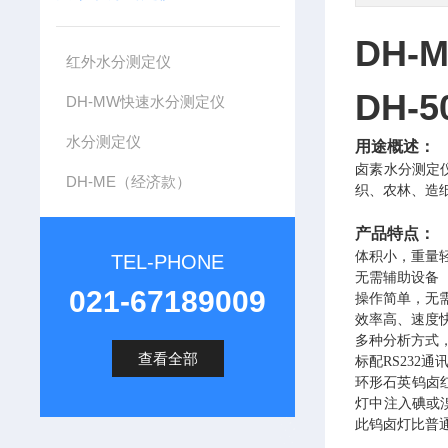
DH
红外水分测定仪
DH-
DH-MW快速水分测定仪
水分测定仪
用途概述：
卤素水分测定
DH-ME（经济款）
织、农林、造
产品特点：
体积小，重量
TEL-PHONE
无需辅助设备
021-67189009
操作简单，无
效率高、速度
多种分析方式
查看全部
标配RS232
环形石英钨卤
灯中注入碘或
此钨卤灯比普