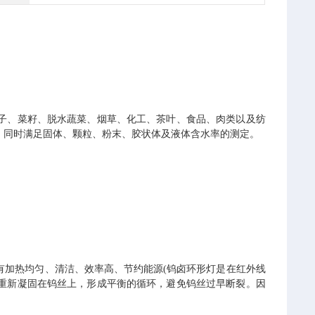
子、菜籽、脱水蔬菜、烟草、化工、茶叶、食品、肉类以及纺
；同时满足固体、颗粒、粉末、胶状体及液体含水率的测定。
求
有加热均匀、清洁、效率高、节约能源(钨卤环形灯是在红外线
重新凝固在钨丝上，形成平衡的循环，避免钨丝过早断裂。因