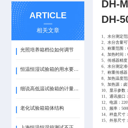
DH
ARTICLE
DH-
相关文章
1、水分测定范围：
2、水分含量可读
3、称重范围：0
光照培养箱档位如何调节
4、加热时间：0m
5、传感器精度：0
6、水分测定准确
恒温恒湿试验箱的用水要求有那些？
7、称重传感
8、加热温度范围
9、加热源：卤
细说高低温试验箱的计量项目检测
10、显示参数
11、通讯接口
12、电源：220V
老化试验箱箱体结构
13、频率：50Hz
14、秤盘尺寸：
15、外形尺寸：34
上海恒温恒湿箱测试不正确的操作