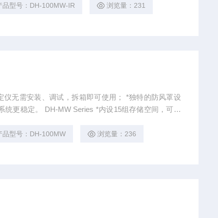
产品型号：DH-100MW-IR
浏览量：231
无需安装、调试，拆箱即可使用； *独特的防风罩设
W Series *内设15组存储空间，可存
据。 *时间，温度，加热方式可根据样品不同调试。
产品型号：DH-100MW
浏览量：236