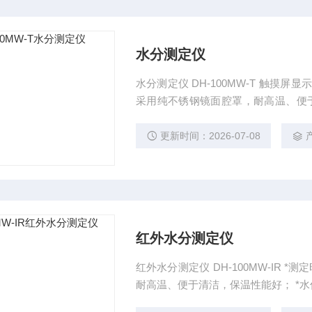
水分测定仪
水分测定仪 DH-100MW-T 触摸屏显示清晰，操作方便。 *
采用纯不锈钢镜面腔罩，耐高温、便于清洁，保温性能好；
匀、性能稳定、测试准确；
更新时间：2026-07-08
红外水分测定仪
红外水分测定仪 DH-100MW-IR *测定时间短、工作效
耐高温、便于清洁，保温性能好； *水份测定仪柔和式式加热加热均匀、性能稳定、测试准确；
*全自动测定，测量完毕报警提醒，测定过程无需看管； *温度加