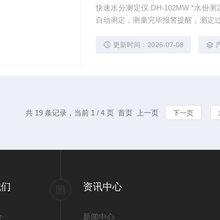
快速水分测定仪 DH-102MW *水
自动测定，测量完毕报警提醒，测定过程无需看管； *温度加热到1
温达260度以上， *精铸铝壳，抗
更新时间：2026-07-08
共 19 条记录，当前 1 / 4 页 首页 上一页
下一页
我们
资讯中心
介
新闻中心