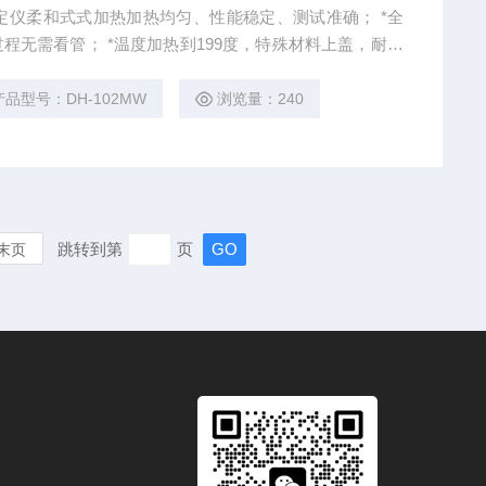
份测定仪柔和式式加热加热均匀、性能稳定、测试准确； *全
99度，特殊材料上盖，耐高
干扰，耐腐蚀.
产品型号：DH-102MW
浏览量：240
跳转到第
页
末页