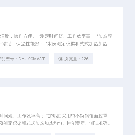
测定时间短、工作效率高； *加热腔
 *水份测定仪柔和式式加热加热均
产品型号：DH-100MW-T
浏览量：226
率高； *加热腔采用纯不锈钢镜面腔罩，
热到199度，特殊材料上盖，耐