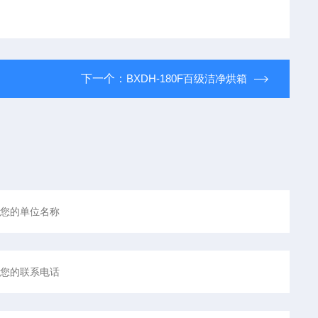
下一个：
BXDH-180F百级洁净烘箱