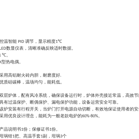
：控温智能
调节，显示精度
℃
PID
1
数显仪表，清晰准确反映适时数据。
LED
℃。
1
型热电偶。
K
采用高铝耐火砖内胆，耐磨度好
.
优质硅碳棒，温场均匀，能耗低。
双层炉体，配有风冷系统，确保设备运行时，炉体外壳接近常温，高效节
具有过温保护、断偶保护、漏电保护功能，设备运营安全可靠。
该炉安装有行程开关，当炉门打开电源自动切断，有效地保证使用者的安
采用优良设计理念，能耗为一般老款电炉的
。
60%-80%
产品说明书
份；保修证书
份。
1
1
坩埚钳
把、高温手套
副，坩埚
个
1
1
3