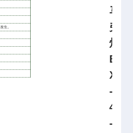
马
弗
外发生。
炉
B
X
-
4
-