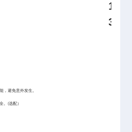
1
3
能，避免意外发生。
全。
选配）
(