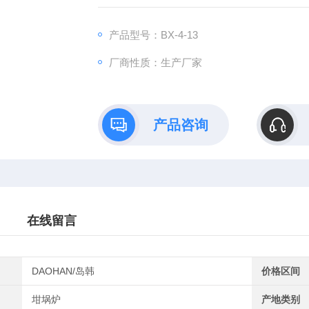
2、数据显示：LED数显仪表，清晰准确反映
3、控温精度± 1 ℃。
产品型号：BX-4-13
4、测温元件：K型热电偶。
厂商性质：生产厂家
产品咨询
在线留言
DAOHAN/岛韩
价格区间
坩埚炉
产地类别