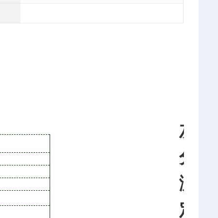
灰
分
测
定