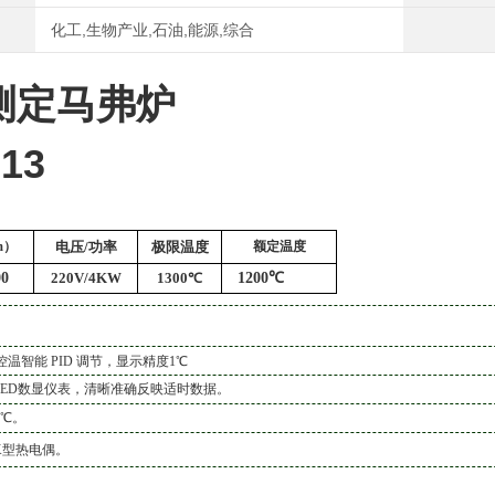
化工,生物产业,石油,能源,综合
测定马弗炉
-13
m）
电压
/
功率
极限温度
额定温度
00
220V/
4
KW
1
3
00℃
1
2
00℃
控温智能 PID
调节，显示精度1℃
LED数显仪表，清晰准确反映适时数据。
 ℃。
K型热电偶。