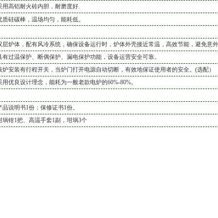
采用高铝耐火砖内胆，耐磨度好
.
优质硅碳棒，温场均匀，能耗低。
双层炉体，配有风冷系统，确保设备运行时，炉体外壳接近常温，高效节能，避免意
具有过温保护、断偶保护、漏电保护功能，设备运营安全可靠。
该炉安装有行程开关，当炉门打开电源自动切断，有效地保证使用者的安全。(选配）
采用优良设计理念，能耗为一般老款电炉的60%-80%。
产品说明书1份；保修证书1份。
坩埚钳1把、高温手套1副
，坩埚3个