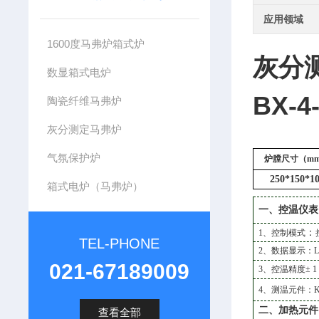
应用领域
1600度马弗炉箱式炉
灰分
数显箱式电炉
BX-4
陶瓷纤维马弗炉
灰分测定马弗炉
气氛保护炉
炉膛尺寸（m
250*150*1
箱式电炉（马弗炉）
一、控温仪表
：
1、控制模式
TEL-PHONE
2、数据显示：
021-67189009
3、控温精度±
1
4、测温元件：
二、加热元件
查看全部