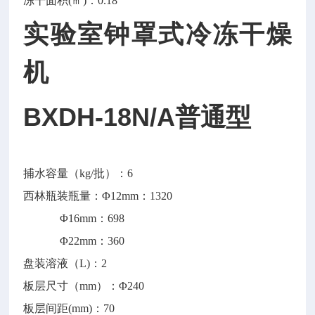
冻干面积
(㎡)：0.18
实验室钟罩式冷冻干燥
机
BXDH-18N/A普通型
捕水容量（
kg/批）：6
西林瓶装瓶量：Φ12mm：1320
Φ16mm：698
Φ22mm：360
盘装溶液（
L)：2
板层尺寸（mm）：Φ240
板层间距
(mm)：70