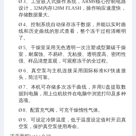
Ø
3、工业嵌入式操作系统，ARM9核心控制电路
设计，32M内存128M FLASH，操作响应速度快，
存储数据量大。
Ø
4、控制系统自动保存冻干数据，并能以实时曲
线和历史曲线的形式查看，整个冻干过程清晰明
了。
Ø
5、干燥室采用无色透明一次注塑成型聚碳干燥
室，耐腐蚀、不易碎、无粘接、透明度高、密闭性
强、样品清楚直观，可观察冻干的全过程。
Ø
6、真空泵与主机连接采用国际标准KF快速接
头，简洁可靠。
Ø
7、本机可存储多次冻干曲线，并用U盘提取数
据到电脑，用上位机软件在电脑中浏览打印及多种
选项。
Ø
8、配置充气阀，可充干燥惰性气体。
Ø
9、可设定冷阱温度，低于温度设定值时开启真
空泵，保护真空泵使用寿命。