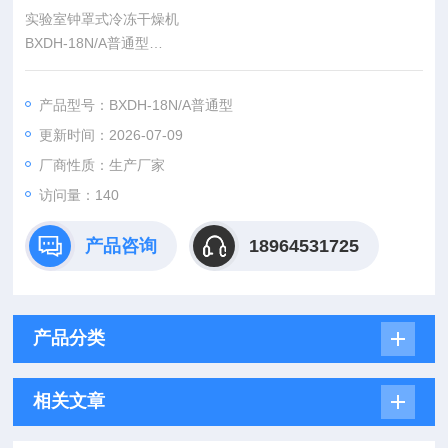
实验室钟罩式冷冻干燥机
BXDH-18N/A普通型
工业嵌入式操作系统，ARM9核心控制电路设计，32M内存128
M FLASH，操作响应速度快，存储数据量大。
产品型号：BXDH-18N/A普通型
4、控制系统自动保存冻干数据，并能以实时曲线和历史曲线的
更新时间：2026-07-09
形式查看，整个冻干过程清晰明了。
厂商性质：生产厂家
访问量：140
产品咨询
18964531725
产品分类
相关文章