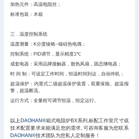
加热元件：高温电阻丝；
标准包装：木箱
三．温度控制系统
K
--
温度测量：
分度镍铬
镍硅热电偶；
PID
1
控制系统：
调节，显示精度
℃
成套电器：采用品牌接触器，散热风扇，固态继电器；
时
间
制：可设定工作时间，恒温时间到达，自动停机；
超温保护：内置式二级超温保护装置，双重保险。超温报
警，超温断流。
运行方式：全量程可调节恒温，恒定运行。
以上
DAOHAN®
箱式电阻炉
BX
系列
,
标配工作室尺寸或
技术配置要求未能满足您的需求
,
可
咨询客服为您联系
DAOHAN®
技术团队为您私人定制服务！