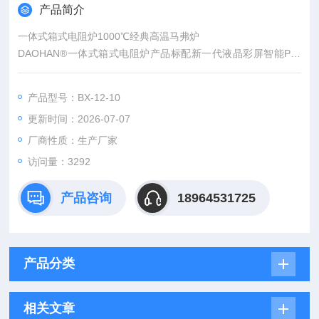
产品简介
一体式箱式电阻炉1000℃经典高温马弗炉
DAOHAN®一体式箱式电阻炉产品标配新一代液晶彩屏智能PID
数字逻辑温控处理控制器，能高效快速达到设定值且运行稳定。
液晶彩屏显示，示值清晰、直观。超温报警并自动切断加热电
产品型号：BX-12-10
源。可以简化复杂的试验过程，真正实现自动控制和运行。
更新时间：2026-07-07
厂商性质：生产厂家
访问量：3292
产品咨询
18964531725
产品分类
相关文章