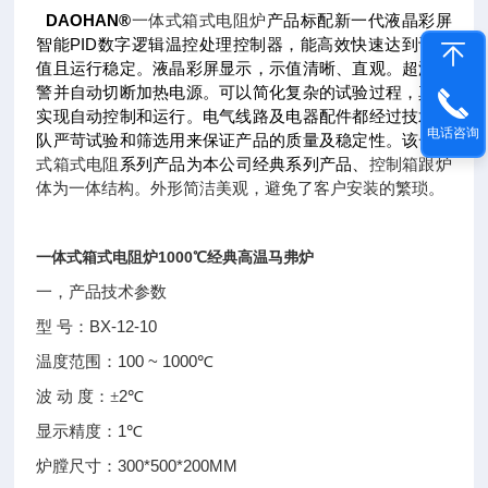
DAOHAN®
一体式箱式电阻炉
产品标配新一代液晶彩屏
PID
智能
数字逻辑温控处理控制器，能高效快速达到设定
值且运行稳定。液晶彩屏显示，示值清晰、直观。超温报
警并自动切断加热电源。可以简化复杂的试验过程，真正
实现自动控制和运行。电气线路及电器配件都经过技术团
电话咨询
队严苛试验和筛选用来保证产品的质量及稳定性。该
一体
式箱式电阻
系列产品为本公司经典系列产品、
控制箱跟炉
体为一体结构。外形简洁美观，避免了客户安装的繁琐。
一体式箱式电阻炉1000℃经典高温马弗炉
一，产品技术参数
BX-12-10
型
号：
100 ~ 1000
温度范围：
℃
2
波
动
度：±
℃
1
显示精度：
℃
300*500*200MM
炉膛尺寸：