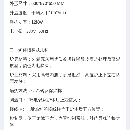
630*870*690 MM
外形尺寸：
10
/min
升温速度：平均大于
℃
12KW
整机功率：
380V 50Hz
电
源：
二、炉体结构及用料
炉壳材料：外箱壳采用优质冷板经磷酸皮膜盐处理后高温
喷塑，颜色为电脑灰；
炉胆材料：采用高铝内胆，耐磨度好，高温炉上下左右四
面发热；
隔热方法：保温砖及保温棉；
测温口：
热电偶从炉体后上方进入；
:
接线柱
：
发热炉丝接线柱位于炉体后下方位置；
控制器：位于炉体下方，内置控制系统，补偿导线连接炉
体