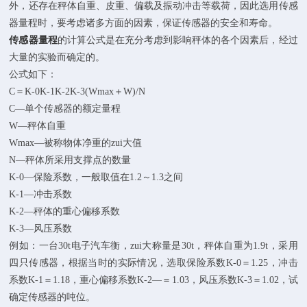
外，还存在秤体自重、皮重、偏载及振动冲击等载荷，因此选用传感
器量程时，要考虑诸多方面的因素，保证传感器的安全和寿命。
传感器量程
的计算公式是在充分考虑到影响秤体的各个因素后，经过
大量的实验而确定的。
公式如下：
C＝K-0K-1K-2K-3(Wmax＋W)/N
C—单个传感器的额定量程
W—秤体自重
Wmax—被称物体净重的zui大值
N—秤体所采用支撑点的数量
K-0—保险系数，一般取值在1.2～1.3之间
K-1—冲击系数
K-2—秤体的重心偏移系数
K-3—风压系数
例如：一台30t电子汽车衡，zui大称量是30t，秤体自重为1.9t，采用
四只传感器，根据当时的实际情况，选取保险系数K-0＝1.25，冲击
系数K-1＝1.18，重心偏移系数K-2—＝1.03，风压系数K-3＝1.02，试
确定传感器的吨位。