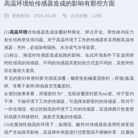
高温环境给传感器造成的影响有那些方面
更新时间：2016-05-05
点击次数：1285
(1)
高温环境
对传感器造成涂覆材料熔化、焊点开化、弹性体内应力
发生结构变化等问题。对于高温环境下工作的传感器常采用耐高温传
感器；另外，必须加有隔热、水冷或气冷等装置。
(2)粉尘、潮湿对传感器造成短路的影响。在此环境条件下应选用密
闭性很高的传感器。不同的传感器其密封的方式是不同的，其密闭性
存在着很大差异。
常见的密封有密封胶充填或涂覆；橡胶垫机械紧固密封；焊接(氩弧
焊、等离子束焊)和抽真空充氮密封。
从密封效果来看，焊接密封为*，充填涂覆密封胶为zui差。对于室内
干净、干燥环境下工作的传感器，可选择涂胶密封的传感器，而对于
一些在潮湿、粉尘性较高的环境下工作的传感器，应选择膜片热套密
封或膜片焊接密封、抽真空充氮的传感器。
(3)在腐蚀性较高的环境下，如潮湿、酸性对传感器造成弹性体受损
或产生短路等影响，应选择外表面进行过喷塑或不锈钢外罩，抗腐蚀