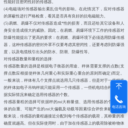
性能好且密闭性好的传感器。
(4)电磁场对传感器输出紊乱信号的影响。在此情况下，应对传感器
的屏蔽性进行严格检查，看其是否具有良好的抗电磁能力。
(5)易燃、易爆不仅对传感器造成*性的损害，而且还给其它设备和人
身安全造成很大的威胁。因此，在易燃、易爆环境下工作的传感器对
防爆性能提出了更高的要求：在易燃、易爆环境下必须选用防爆传感
器，这种传感器的密封外罩不仅要考虑其密闭性，还要考虑到防爆强
度，以及电缆线引出头的防水、防潮、防爆性等。
对传感器数量和量程的选择:
传感器数量的选择是根据电子衡器的用途、秤体需要支撑的点数(支
撑点数应根据使秤体几何重心和实际重心重合的原则而确定)而定。
一般来说，秤体有几个支撑点就选用几只传感器，但是对于一些特殊
的秤体如电子吊钩秤就只能采用一个传感器，一些机电结合秤就应根
据实际情况来确定选用传感器的个数。
传感器量程的选择可依据秤的zui大称量值、选用传感器的个数、秤
电话咨询
体的自重、可能产生的zui大偏载及动载等因素综合评价来确定。一
般来说，传感器的量程越接近分配到每个传感器的载荷，其称量的准
确度就越高。但在实际使用时，由于加在传感器上的载荷除被称物体