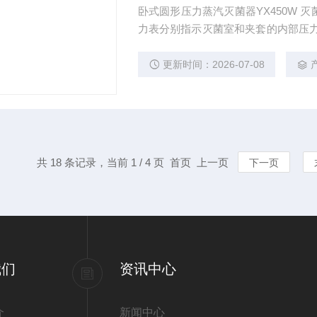
卧式圆形压力蒸汽灭菌器YX450W
力表分别指示灭菌室和夹套的内部压力
止加热）降压，降温，直到提示工作结
作曲线指示图”可以非常清楚了解灭菌
更新时间：2026-07-08
共 18 条记录，当前 1 / 4 页 首页 上一页
下一页
我们
资讯中心
介
新闻中心