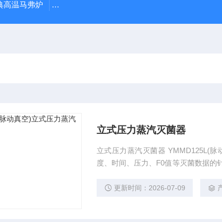
经典高温马弗炉
BX-12-12H灰分含量测定马弗炉1200度电炉
立式压力蒸汽灭菌器
立式压力蒸汽灭菌器 YMMD125L
度、时间、压力、F0值等灭菌数据的
据；内置蒸汽冷凝系统、管路封闭无
产品的脉动真空和加热膜双
更新时间：2026-07-09