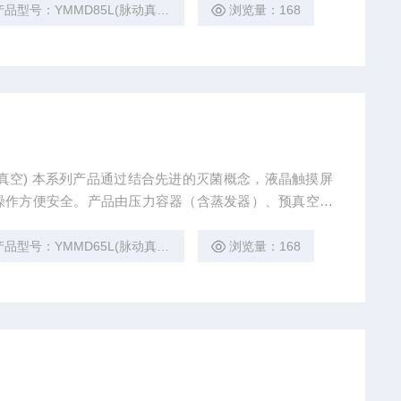
产品型号：YMMD85L(脉动真空)
浏览量：168
脉动真空) 本系列产品通过结合先进的灭菌概念，液晶触摸屏
操作方便安全。产品由压力容器（含蒸发器）、预真空系
控制系统（软件发布版本 V1.0）和灭菌记录输出存储装
产品型号：YMMD65L(脉动真空)
浏览量：168