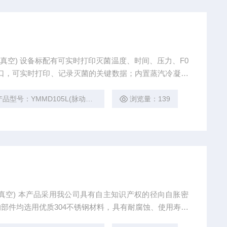
脉动真空) 设备标配有可实时打印灭菌温度、时间、压力、F0
接口，可实时打印、记录灭菌的关键数据；内置蒸汽冷凝系
循环功能，确保灭菌的生物安全；该产品的脉动真空和加
产品型号：YMMD105L(脉动真空)
浏览量：139
脉动真空) 本产品采用我公司具有自主知识产权的径向自胀密
部件均选用优质304不锈钢材料，具有耐腐蚀、使用寿命
控制和显示，通过微电脑系统，在人机对